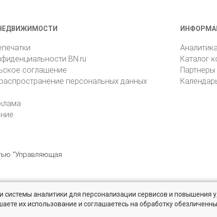
НЕДВИЖИМОСТИ
ИНФОРМА
епечатки
Аналитик
нфиденциальности BN.ru
Каталог 
ьское соглашение
Партнеры
 распространение персональных данных
Календар
клама
ение
стью "Управляющая
» и системы аналитики для персонализации сервисов и повышения 
6105, Санкт-Петербург, пр. Юрия Гагарина, 1
reklama@bn.ru
шаете их использование и соглашаетесь на обработку обезличенн