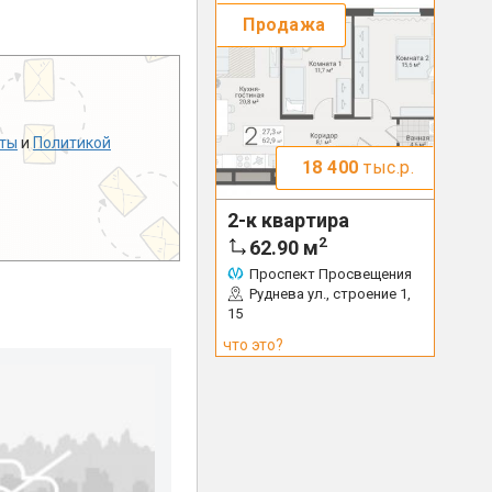
Продажа
ты
и
Политикой
18 400
тыс.р.
2-к квартира
2
62.90
м
Проспект Просвещения
Руднева ул., строение 1,
15
что это?