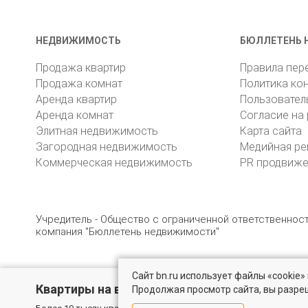
НЕДВИЖИМОСТЬ
БЮЛЛЕТЕНЬ 
Продажа квартир
Правила пер
Продажа комнат
Политика ко
Аренда квартир
Пользовател
Аренда комнат
Согласие на
Элитная недвижимость
Карта сайта
Загородная недвижимость
Медийная ре
Коммерческая недвижимость
PR продвиж
Учредитель - Общество с ограниченной ответственно
компания "Бюллетень недвижимости"
Сайт bn.ru использует файлы «cookie
© 2005 – 2026, ООО «УК «БН»
8 (812) 331-93-56
19
Квартиры на вторичном рынке
Продолжая просмотр сайта, вы разре