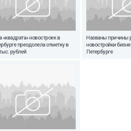
 «квадрата» новостроек в
Названы причины р
рбурге преодолела отметку в
новостройки бизне
тыс. рублей
Петербурге