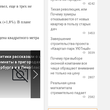
4242
вел, еще в трех не
Тихая революция, или
Почему зумеры
отказываются от новых
к (+1,8%). В плане
квартир в пользу старых
дач
3453
цена квадратного метра
Завершение
строительства проекта
«Квартал-парк УЮТный»
3039
итики рассказали о ценах
Курортная недвижимость в
Почему при выборе
омнаты в пригородах
Петербурге за год
оконной компании все
рбурга и в Ленобласти
подорожала на 20%
чаще обращают внимание
не только на цену
2807
Реальная цена
маткапитала
стремительно падает
2582