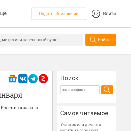
Ещё
Войти
Подать объявление
Найти
Поиск
января
 России показала
Самое читаемое
Участок или дом: что
купить за городом?