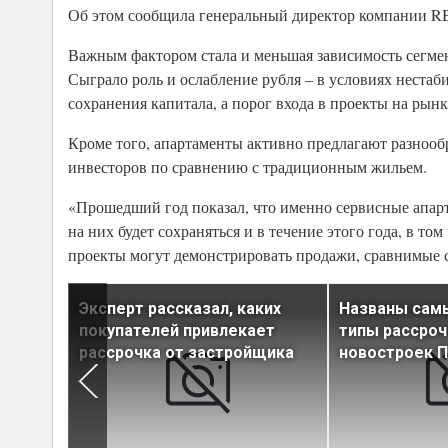
Об этом сообщила генеральный директор компании RB
Важным фактором стала и меньшая зависимость сегмент
Сыграло роль и ослабление рубля – в условиях неста
сохранения капитала, а порог входа в проекты на рын
Кроме того, апартаменты активно предлагают разнооб
инвесторов по сравнению с традиционным жильем.
«Прошедший год показал, что именно сервисные апар
на них будет сохраняться и в течение этого года, в т
проекты могут демонстрировать продажи, сравнимые с
вые
Эксперт рассказал, каких
Названы сам
пцию
покупателей привлекает
типы рассроч
тителей
рассрочка от застройщика
новостроек П