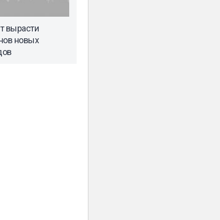
т вырасти
нов новых
дов