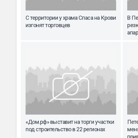
С территории у храма Спаса на Крови
В Пе
изгонят торговцев
рез
апа
«Дом.рф» выставит на торги участки
Пет
под строительство в 22 регионах
мен
при