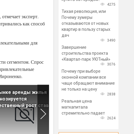
4275
Тихая революция, или
 отмечает эксперт.
Почему зумеры
тривались как способ
отказываются от новых
квартир в пользу старых
дач
3490
влекательными для
Завершение
строительства проекта
«Квартал-парк УЮТный»
сти сегментом. Спрос
3076
 привлекательные
Почему при выборе
Мироненко.
оконной компании все
чаще обращают внимание
не только на цену
ынке аренды жилья
Около 50 новых торговых
2838
нозируется
центров планируют открыть
Реальная цена
ственный рост ставок
регионах России в этом год
маткапитала
стремительно падает
2624