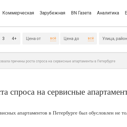
Коммерческая
Зарубежная
BN Газета
Аналитика
3
4+
всё
всё
азвала причины роста спроса на сервисные апартаменты в Петербурге
та спроса на сервисные апартамен
рвисных апартаментов в Петербурге был обусловлен не то