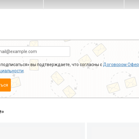
подписаться» вы подтверждаете, что согласны с
Договором Офер
циальности
.
ться
е»