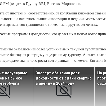
I PM (входит в Группу RBI) Евгения Мироненко.
а от ипотеки и, соответственно, от колебаний ключевой ставки,
бильности на валютном рынке инвестиции в недвижимость рассма
ке апартаментов традиционно ниже, чем в других сегментах.
разные программы доходности, что делает их в целом более при
таменты оказались наиболее устойчивым к текущей турбулентно
ом числе благодаря растущему внутреннему туризму. А отдельные
 периодами активного роста всего рынка», – отмечает Евгения 
ые популярные
Эксперт объяснил рост
На р
ек на рынке
доходности от сдачи квартир
прог
етербурга
в аренду в 2024 году
суще