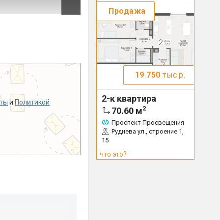
Продажа
19 750
тыс.р.
2-к квартира
ты
и
Политикой
2
70.60
м
Проспект Просвещения
Руднева ул., строение 1,
15
что это?