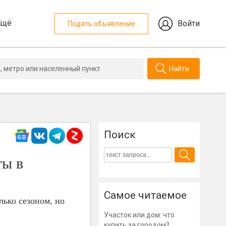
Ещё
Войти
Подать объявление
Найти
Поиск
ты в
Самое читаемое
лько сезоном, но
Участок или дом: что
купить за городом?