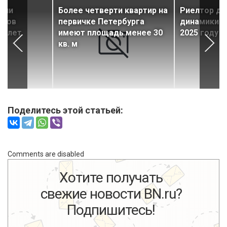
ции
Более четверти квартир на
Риелтор да
фтов
первичке Петербурга
динамики ц
ть лет
имеют площадь менее 30
2025 году
кв. м
Поделитесь этой статьей:
Comments are disabled
Хотите получать
свежие новости BN.ru?
Подпишитесь!