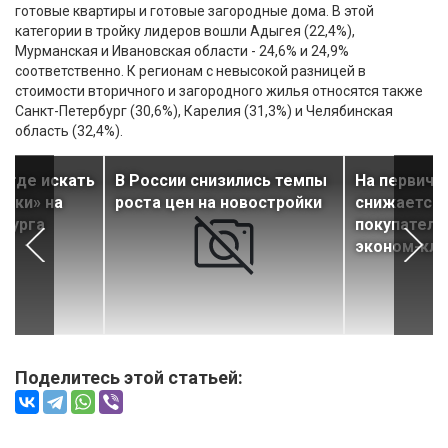
готовые квартиры и готовые загородные дома. В этой
категории в тройку лидеров вошли Адыгея (22,4%),
Мурманская и Ивановская области - 24,6% и 24,9%
соответственно. К регионам с невысокой разницей в
стоимости вторичного и загородного жилья относятся также
Санкт-Петербург (30,6%), Карелия (31,3%) и Челябинская
область (32,4%).
, где искать
В России снизились темпы
На первичк
ешки» на
роста цен на новостройки
снижается 
рбурга
покупателе
эконом-кла
Поделитесь этой статьей: