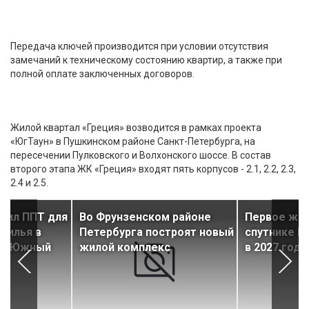
Передача ключей производится при условии отсутствия
замечаний к техническому состоянию квартир, а также при
полной оплате заключенных договоров.
Жилой квартал «Греция» возводится в рамках проекта
«ЮгТаун» в Пушкинском районе Санкт-Петербурга, на
пересечении Пулковского и Волхонского шоссе. В состав
второго этапа ЖК «Греция» входят пять корпусов - 2.1, 2.2, 2.3,
2.4 и 2.5.
рил ППТ для
Во Фрунзенском районе
Первое жил
жилья в
Петербурга построят новый
спутнике 
ке Южный
жилой комплекс
в 2027 году