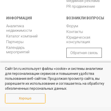
Медийная реклама
PR продвижение
ИНФОРМАЦИЯ
ВОЗНИКЛИ ВОПРОСЫ
Аналитика
Форум
недвижимости
Контакты
Каталог компаний
Юридическая
Партнеры
консультация
Календарь
мероприятий
Обратная связь
Учредитель - Общество
16+
© 2005 – 2026, ООО «УК
Сайт bn.ru использует файлы «cookie» и системы аналитики
с ограниченной
«БН»
для персонализации сервисов и повышения удобства
ответственностью
Найти квартиру - это просто!
"Управляющая
196105, Санкт-
пользования веб-сайтом. Продолжая просмотр сайта, вы
компания "Бюллетень
Петербург, пр. Юрия
Выбирайте среди 14 тысяч проверенных вариантов на вторичом
разрешаете их использование и соглашаетесь на обработку
рынке жилья на портале BN.ru
недвижимости"
Гагарина, 1
обезличенных персональных данных.
8 (812) 331-93-56
Посмотреть объявления
Хорошо
reklama@bn.ru