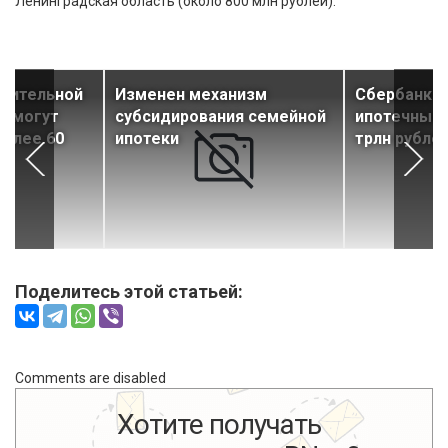
Ленинградская область (около 800 млн рублей).
елительной
Изменен механизм
Сбербанк н
а могут
субсидирования семейной
ипотечный 
более 60
ипотеки
трлн рубле
Поделитесь этой статьей:
Comments are disabled
Хотите получать