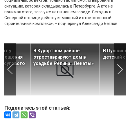
социальных объектов. Только так мы смогли выровнять
ситуацию, которая складывалась в Петербурге. А кто не
понимал этого, того уже нет в нашем городе. Сегодня в
Северной столице действует мощный и ответственный
строительный комплекс», – подчеркнул Александр Беглов.
пит у
В Курортном районе
В Пушкине 
помещения
отреставрируют дом в
детский са
досугового
усадьбе Репина «Пенаты»
Поделитесь этой статьей: