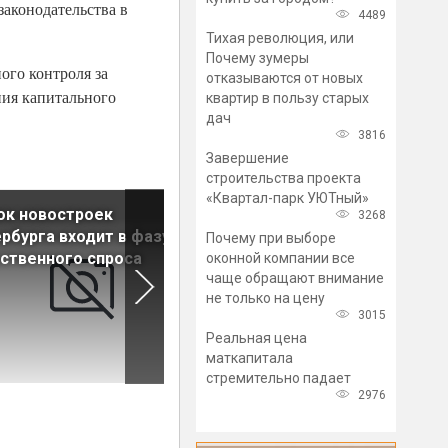
законодательства в
4489
Тихая революция, или
Почему зумеры
ого контроля за
отказываются от новых
ния капитального
квартир в пользу старых
дач
3816
Завершение
строительства проекта
«Квартал-парк УЮТный»
ок новостроек
В России изменят механизм
3268
рбурга входит в фазу
расселения аварийного жил
Почему при выборе
ственного спроса
оконной компании все
чаще обращают внимание
не только на цену
3015
Реальная цена
маткапитала
стремительно падает
2976