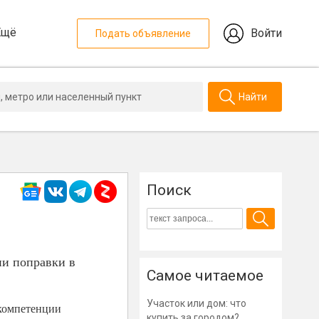
Ещё
Войти
Подать объявление
Найти
Поиск
ии поправки в
Самое читаемое
Участок или дом: что
 компетенции
купить за городом?