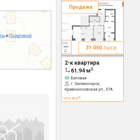
Продажа
ты
и
Политикой
31 050
тыс.р.
2-к квартира
2
61.94
м
Беговая
г. Зеленогорск,
Кривоносовская ул., 57А
что это?