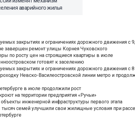
оссии изменят механизм
селения аварийного жилья
уемых закрытиях и ограничениях дорожного движения с 9, 
не завершен ремонт улицы Корнея Чуковского
еры по росту цен на строящиеся квартиры в июле
нноостровском готовят к заселению
уемых закрытиях и ограничениях дорожного движения с 8 
роходку Невско-Василеостровской линии метро и продолж
Петербурге в июле продолжили рост
ткроют на территории предприятия «Ручьи»
 объекты инженерной инфраструктуры первого этапа
3,3 тысяч семей улучшили свои жилищные условия при расс
етербурге