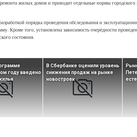
о ремонта жилых домов и приводит отдельные нормы городского 
разработкой порядка проведения обследования и эксплуатационн
му. Кроме того, установлена зависимость очерёдности проведе
ского состояния.
рограмме
В Сбербанке оценили уровень
Рын
том году введено
снижения продаж на рынке
Пете
 жилья
новостроек
есте