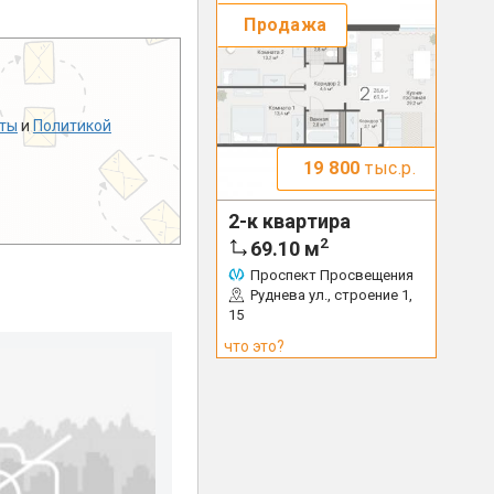
Продажа
ты
и
Политикой
19 800
тыс.р.
2-к квартира
2
69.10
м
Проспект Просвещения
Руднева ул., строение 1,
15
что это?