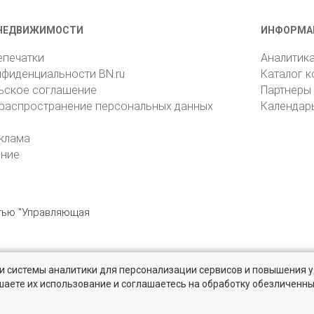
НЕДВИЖИМОСТИ
ИНФОРМА
епечатки
Аналитик
нфиденциальности BN.ru
Каталог 
ьское соглашение
Партнеры
 распространение персональных данных
Календар
клама
ение
стью "Управляющая
» и системы аналитики для персонализации сервисов и повышения 
6105, Санкт-Петербург, пр. Юрия Гагарина, 1
reklama@bn.ru
шаете их использование и соглашаетесь на обработку обезличенн