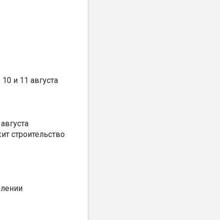
10 и 11 августа
августа
ит строительство
елении