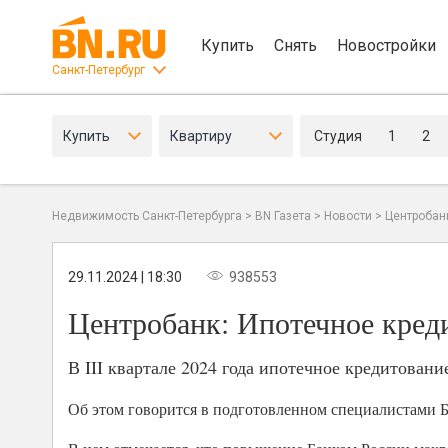
Купить
Снять
Новостройки
Санкт-Петербург
Купить
Квартиру
Студия
1
2
Недвижимость Санкт-Петербурга
>
BN Газета
>
Новости
>
Центробан
29.11.2024 | 18:30
938553
Центробанк: Ипотечное кред
В III квартале 2024 года ипотечное кредитован
Об этом говорится в подготовленном специалистами 