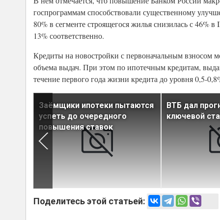
В нем отмечается, что повышение Банком России мак
госпрограммам способствовали существенному улучше
80% в сегменте строящегося жилья снизилась с 46% в III
13% соответственно.
Кредиты на новостройки с первоначальным взносом мен
объема выдач. При этом по ипотечным кредитам, выдан
течение первого года жизни кредита до уровня 0,5-0,8
к
Заёмщики ипотеки пытаются
ВТБ дал прог
дачи
успеть до очередного
ключевой ста
повышения ставок
Поделитесь этой статьей: