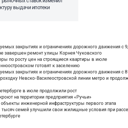
т рыночных ставок изменил
ктуру выдачи ипотеки
уемых закрытиях и ограничениях дорожного движения с 9, 
не завершен ремонт улицы Корнея Чуковского
еры по росту цен на строящиеся квартиры в июле
нноостровском готовят к заселению
уемых закрытиях и ограничениях дорожного движения с 8 
роходку Невско-Василеостровской линии метро и продолж
Петербурге в июле продолжили рост
ткроют на территории предприятия «Ручьи»
 объекты инженерной инфраструктуры первого этапа
3,3 тысяч семей улучшили свои жилищные условия при расс
етербурге