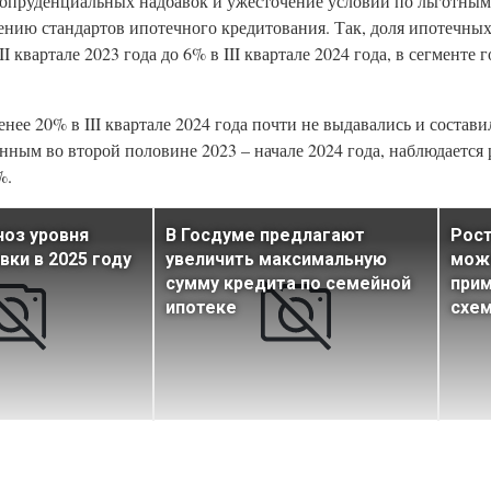
ропруденциальных надбавок и ужесточение условий по льготны
нию стандартов ипотечного кредитования. Так, доля ипотечны
 квартале 2023 года до 6% в III квартале 2024 года, в сегменте г
ее 20% в III квартале 2024 года почти не выдавались и состави
ным во второй половине 2023 – начале 2024 года, наблюдается 
%.
ноз уровня
В Госдуме предлагают
Рост
вки в 2025 году
увеличить максимальную
може
сумму кредита по семейной
прим
ипотеке
схе