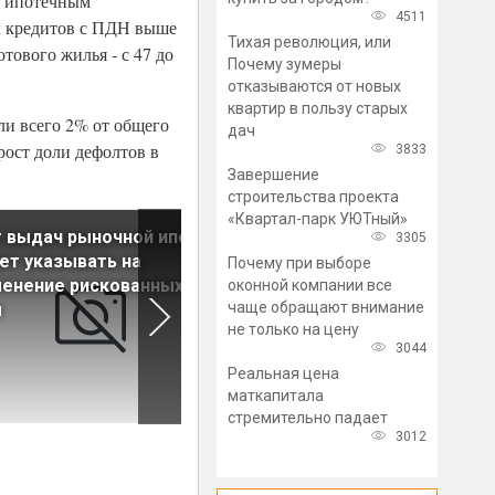
м ипотечным
4511
х кредитов с ПДН выше
Тихая революция, или
отового жилья - с 47 до
Почему зумеры
отказываются от новых
квартир в пользу старых
ли всего 2% от общего
дач
рост доли дефолтов в
3833
Завершение
строительства проекта
«Квартал-парк УЮТный»
 выдач рыночной ипотеки
Рост рыночных ставок
3305
т указывать на
изменил структуру выдачи
Почему при выборе
енение рискованных
ипотеки
оконной компании все
чаще обращают внимание
м
не только на цену
3044
Реальная цена
маткапитала
стремительно падает
3012