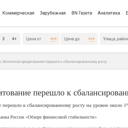
Коммерческая
Зарубежная
BN Газета
Аналитика
3
4+
всё
всё
к: Ипотечное кредитование перешло к сбалансированному росту
итование перешло к сбалансирован
ие перешло к сбалансированному росту на уровне около 1
Банка России «Обзоре финансовой стабильности»