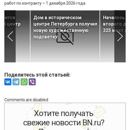
работ по контракту – 1 декабря 2026 года.
явится
Дом в историческом
Началось с
ый центр
центре Петербурга получил
второго де
новую художественную
325 мест в
подсветку
Поделитесь этой статьей:
Comments are disabled
Хотите получать
свежие новости BN.ru?