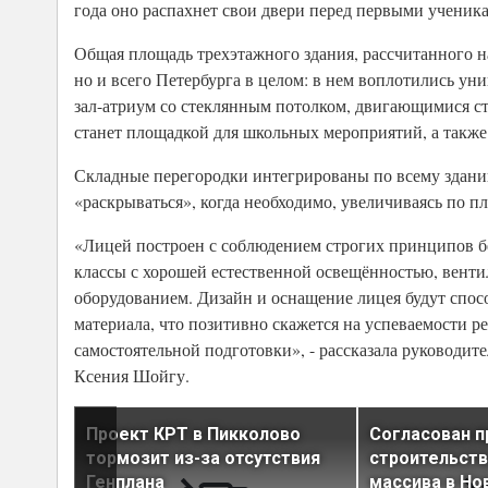
года оно распахнет свои двери перед первыми ученик
Общая площадь трехэтажного здания, рассчитанного на 
но и всего Петербурга в целом: в нем воплотились ун
зал-атриум со стеклянным потолком, двигающимися с
станет площадкой для школьных мероприятий, а также
Складные перегородки интегрированы по всему здани
«раскрываться», когда необходимо, увеличиваясь по п
«Лицей построен с соблюдением строгих принципов б
классы с хорошей естественной освещённостью, вент
оборудованием. Дизайн и оснащение лицея будут спо
материала, что позитивно скажется на успеваемости р
самостоятельной подготовки», - рассказала руководит
Ксения Шойгу.
ьотина
Проект КРТ в Пикколово
Согласован п
ния к
тормозит из-за отсутствия
строительств
Генплана
массива в Но