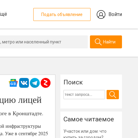
Ещё
Войти
Подать объявление
Найти
Поиск
ацию лицей
оге в Кронштадте.
Самое читаемое
ной инфраструктуры
Участок или дом: что
а. Уже в сентябре 2025
купить за городом?