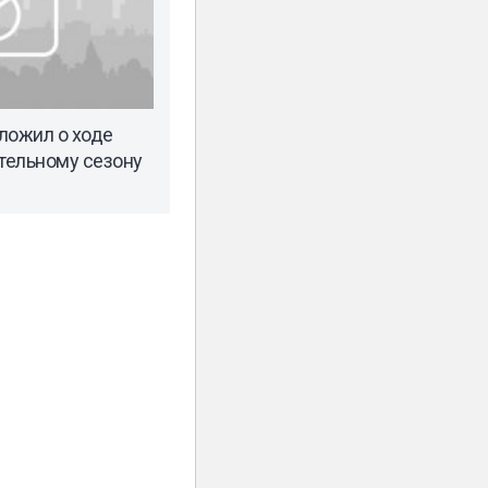
ложил о ходе
ительному сезону