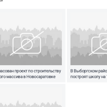
ы»
асован проект по строительству
В Выборгском райо
ого массива в Новосаратовке
построят школу на