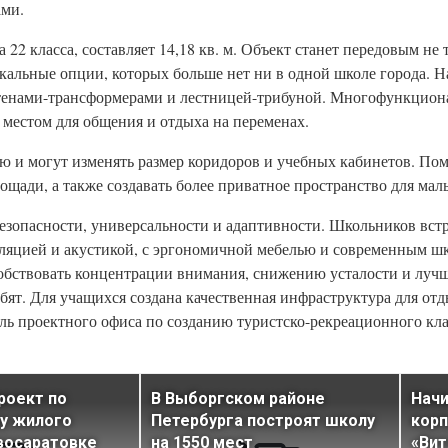
ами.
22 класса, составляет 14,18 кв. м. Объект станет передовым не 
икальные опции, которых больше нет ни в одной школе города. 
тенами-трансформерами и лестницей-трибуной. Многофункцион
 местом для общения и отдыха на переменах.
ю и могут изменять размер коридоров и учебных кабинетов. По
лощади, а также создавать более приватное пространство для мал
езопасности, универсальности и адаптивности. Школьников вст
иляцией и акустикой, с эргономичной мебелью и современным 
собствовать концентрации внимания, снижению усталости и лу
ебят. Для учащихся создана качественная инфраструктура для отд
ель проектного офиса по созданию туристско-рекреационного кл
роект по
В Выборгском районе
Начи
у жилого
Петербурга построят школу
корп
восаратовке
на 1550 мест
«Вит