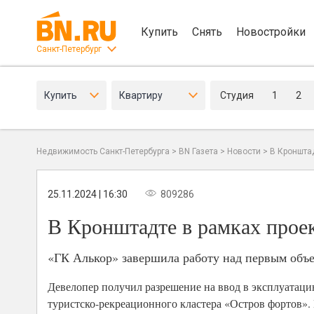
Купить
Снять
Новостройки
Санкт-Петербург
Купить
Квартиру
Студия
1
2
Недвижимость Санкт-Петербурга
>
BN Газета
>
Новости
>
В Кроншта
25.11.2024 | 16:30
809286
В Кронштадте в рамках прое
«ГК Алькор» завершила работу над первым объе
Девелопер получил разрешение на ввод в эксплуатаци
туристско-рекреационного кластера «Остров фортов». 