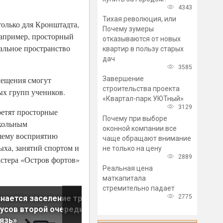
4343
Тихая революция, или
только для Кронштадта,
Почему зумеры
Например, просторный
отказываются от новых
альное пространство
квартир в пользу старых
дач
3585
Завершение
мещения смогут
строительства проекта
ых групп учеников.
«Квартал-парк УЮТный»
3129
ретят просторные
Почему при выборе
школьным
оконной компании все
чшему восприятию
чаще обращают внимание
ыха, занятий спортом и
не только на цену
2889
астера «Остров фортов»
Реальная цена
маткапитала
стремительно падает
2775
нается заселение трех
В Адмиралтейском районе
усов второй очереди ЖК
введен в эксплуатацию
язь»
детский сад на 260 мест