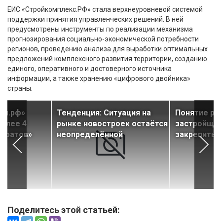
ЕИС «Стройкомплекс.РФ» стала верхнеуровневой системой
поддержки принятия управленческих решений. В ней
предусмотрены инструменты по реализации механизма
прогнозирования социально-экономической потребности
регионов, проведению анализа для выработки оптимальных
предложений комплексного развития территории, созданию
единого, оперативного и достоверного источника
информации, а также хранению «цифрового двойника»
страны.
ом.рф»
Тенденция: Ситуация на
Понятие ра
более 4
рынке новостроек остаётся
застройщи
адратов»
неопределённой
закрепить 
Поделитесь этой статьей: