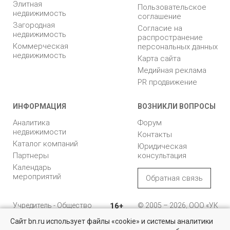
Элитная
Пользовательское
недвижимость
соглашение
Загородная
Согласие на
недвижимость
распространение
Коммерческая
персональных данных
недвижимость
Карта сайта
Медийная реклама
PR продвижение
ИНФОРМАЦИЯ
ВОЗНИКЛИ ВОПРОСЫ
Аналитика
Форум
недвижимости
Контакты
Каталог компаний
Юридическая
Партнеры
консультация
Календарь
мероприятий
Обратная связь
Учредитель - Общество
16+
© 2005 – 2026, ООО «УК
с ограниченной
«БН»
Сайт bn.ru использует файлы «cookie» и системы аналитики
ответственностью
"Управляющая
196105, Санкт-