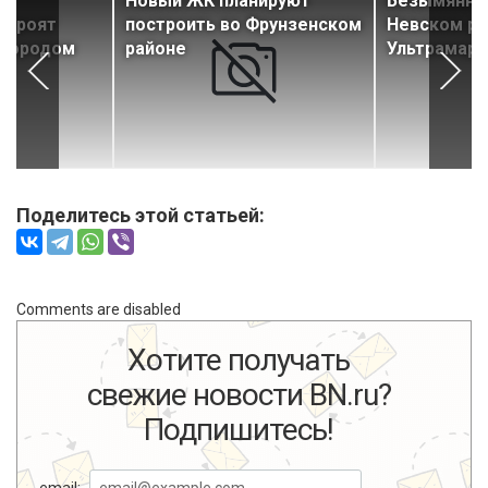
й
Новый ЖК планируют
Безымянную
строят
построить во Фрунзенском
Невском ра
огородом
районе
Ультрамари
Поделитесь этой статьей:
Comments are disabled
Хотите получать
свежие новости BN.ru?
Подпишитесь!
email: