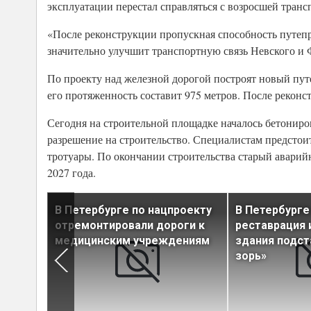
эксплуатации перестал справляться с возросшей транс
«После реконструкции пропускная способность путепро
значительно улучшит транспортную связь Невского и Ф
По проекту над железной дорогой построят новый пут
его протяженность составит 975 метров. После реконс
Сегодня на строительной площадке началось бетонир
разрешение на строительство. Специалистам предсто
тротуары. По окончании строительства старый аварий
2027 года.
В Петербурге по нацпроекту
В Петербурге
нах
отремонтировали дороги к
реставрация 
медицинским учреждениям
здания подст
зорь»