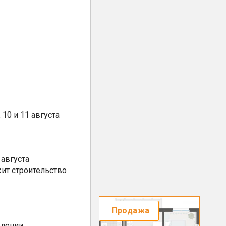
10 и 11 августа
августа
ит строительство
Продажа
елении