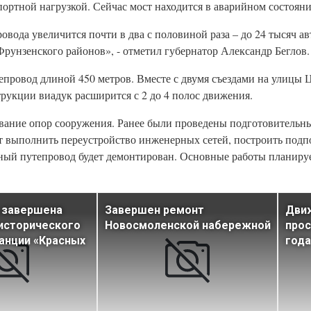
портной нагрузкой. Сейчас мост находится в аварийном состояни
вода увеличится почти в два с половиной раза – до 24 тысяч ав
рунзенского районов», - отметил губернатор Александр Беглов.
епровод длиной 450 метров. Вместе с двумя съездами на улицы
трукции виадук расширится с 2 до 4 полос движения.
ование опор сооружения. Ранее были проведены подготовительн
ит выполнить переустройство инженерных сетей, построить под
ный путепровод будет демонтирован. Основные работы планируе
 завершена
Завершен ремонт
Дви
исторического
Новосмоленской набережной
прос
анции «Красных
года