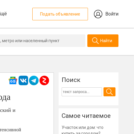
Ещё
Войти
Подать объявление
Найти
Поиск
ода
ский и
Самое читаемое
Участок или дом: что
нтенсивной
купить за городом?