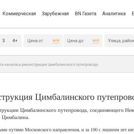
Коммерческая
Зарубежная
BN Газета
Аналитика
3
4+
всё
всё
рге началась реконструкция Цимбалинского путепровода
нструкция Цимбалинского путепров
трукции Цимбалинского путепровода, соединяющего Нев
и Цимбалина.
ыми путями Московского направления, и за 100 с лишним лет и