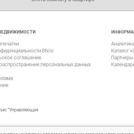
НЕДВИЖИМОСТИ
ИНФОРМА
епечатки
Аналитик
нфиденциальности BN.ru
Каталог 
ьское соглашение
Партнеры
 распространение персональных данных
Календар
клама
ение
стью "Управляющая