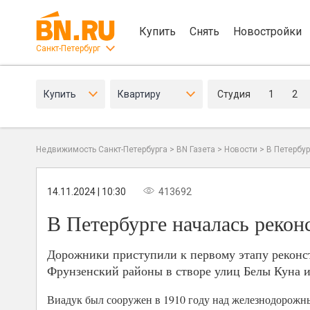
Купить
Снять
Новостройки
Санкт-Петербург
Купить
Квартиру
Студия
1
2
Недвижимость Санкт-Петербурга
>
BN Газета
>
Новости
>
В Петербу
14.11.2024 | 10:30
413692
В Петербурге началась реко
Дорожники приступили к первому этапу реконс
Фрунзенский районы в створе улиц Белы Куна 
Виадук был сооружен в 1910 году над железнодорожн