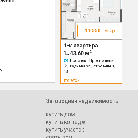
14 550
тыс.р.
1-к квартира
2
43.60
м
Проспект Просвещения
Руднева ул., строение 1,
у
15
что это?
Загородная недвижимость
купить дом
купить коттедж
купить участок
снять дом