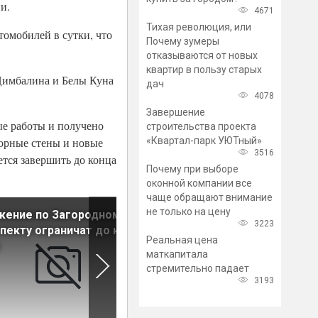
и.
4671
Тихая революция, или
томобилей в сутки, что
Почему зумеры
отказываются от новых
квартир в пользу старых
 Цимбалина и Белы Куна
дач
4078
Завершение
ые работы и получено
строительства проекта
«Квартал-парк УЮТный»
порные стены и новые
3516
тся завершить до конца
Почему при выборе
оконной компании все
чаще обращают внимание
не только на цену
жение по Загородному
Движение транспорта
3223
пекту ограничат до конца
ограничат в трех районах
Реальная цена
Петербурга
маткапитала
стремительно падает
3193