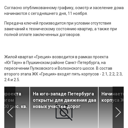
Согласно опубликованному графику, осмотр и заселение дома
начинаются с сегодняшнего дня, 11 ноября.
Передача ключей производится при условии отсутствия
замечаний к техническому состоянию квартир, а также при
полной оплате заключенных договоров.
Жилой квартал «Греция» возводится в рамках проекта
«ЮгТаун» в Пушкинском районе Санкт-Петербурга, на
пересечении Пулковского и Волхонского шоссе. В состав
второго этапа ЖК «Греция» входят пять корпусов - 2.1, 2.2, 2.3,
2.4 и 2.5.
о проекта
На юго-западе Петербурга
Начинается
бургом
открыты для движения два
корпуса ЖК 
400 тыс. кв.
новых участка дорог