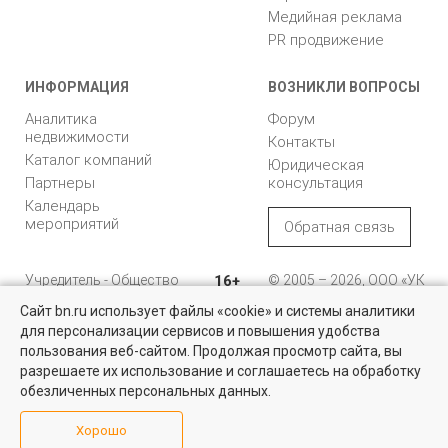
Медийная реклама
PR продвижение
ИНФОРМАЦИЯ
ВОЗНИКЛИ ВОПРОСЫ
Аналитика
Форум
недвижимости
Контакты
Каталог компаний
Юридическая
Партнеры
консультация
Календарь
мероприятий
Обратная связь
Учредитель - Общество
16+
© 2005 – 2026, ООО «УК
с ограниченной
«БН»
Сайт bn.ru использует файлы «cookie» и системы аналитики
ответственностью
"Управляющая
196105, Санкт-
для персонализации сервисов и повышения удобства
Найти квартиру - это просто!
компания "Бюллетень
Петербург, пр. Юрия
пользования веб-сайтом. Продолжая просмотр сайта, вы
недвижимости"
Гагарина, 1
Выбирайте среди 14 тысяч проверенных вариантов на вторичом
разрешаете их использование и соглашаетесь на обработку
рынке жилья на портале BN.ru
обезличенных персональных данных.
8 (812) 331-93-56
Посмотреть объявления
Хорошо
reklama@bn.ru