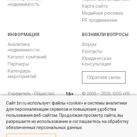
недвижимость
Карта сайта
Медийная реклама
PR продвижение
ИНФОРМАЦИЯ
ВОЗНИКЛИ ВОПРОСЫ
Аналитика
Форум
недвижимости
Контакты
Каталог компаний
Юридическая
Партнеры
консультация
Календарь
мероприятий
Обратная связь
Учредитель - Общество
16+
© 2005 – 2026, ООО «УК
с ограниченной
«БН»
Сайт bn.ru использует файлы «cookie» и системы аналитики
ответственностью
"Управляющая
196105, Санкт-
для персонализации сервисов и повышения удобства
Найти квартиру - это просто!
компания "Бюллетень
Петербург, пр. Юрия
пользования веб-сайтом. Продолжая просмотр сайта, вы
недвижимости"
Гагарина, 1
Выбирайте среди 14 тысяч проверенных вариантов на вторичом
разрешаете их использование и соглашаетесь на обработку
рынке жилья на портале BN.ru
обезличенных персональных данных.
8 (812) 331-93-56