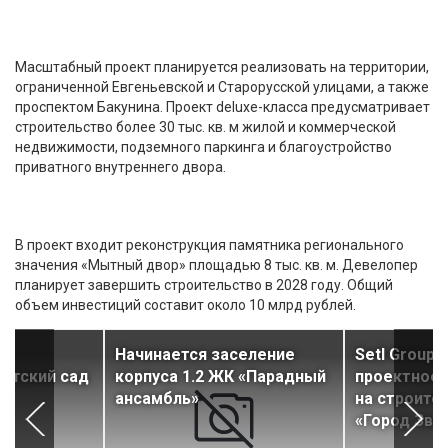
Масштабный проект планируется реализовать на территории,
ограниченной Евгеньевской и Старорусской улицами, а также
проспектом Бакунина. Проект deluxe-класса предусматривает
строительство более 30 тыс. кв. м жилой и коммерческой
недвижимости, подземного паркинга и благоустройство
приватного внутреннего двора.
В проект входит реконструкция памятника регионального
значения «Мытный двор» площадью 8 тыс. кв. м. Девелопер
планирует завершить строительство в 2028 году. Общий
объем инвестиций составит около 10 млрд рублей.
в
Начинается заселение
Setl Group 
етский сад
корпуса 1.2 ЖК «Парадный
проектное 
ансамбль»
на строите
«Город Звё