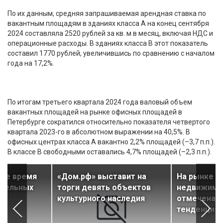
По их данным, средняя запрашиваемая арендная ставка по
вакантным площадям в зданиях класса А на конец сентября
2024 составляла 2520 рублей за кв. м в месяц, включая НДС и
операционные расходы. В зданиях класса В этот показатель
составил 1770 рублей, увеличившись по сравнению с началом
года на 17,2%.
По итогам третьего квартала 2024 года валовый объем
вакантных площадей на рынке офисных площадей в
Петербурге сократился относительно показателя четвертого
квартала 2023-го в абсолютном выражении на 40,5%. В
офисных центрах класса А вакантно 2,2% площадей (–3,7 п.п.).
В классе В свободными оставались 4,7% площадей (–2,3 п.п.).
ее время
«Дом.рф» выставит на
На рынке о
емельных
торги девять объектов
недвижимо
культурного наследия
отмечена 
тенденция