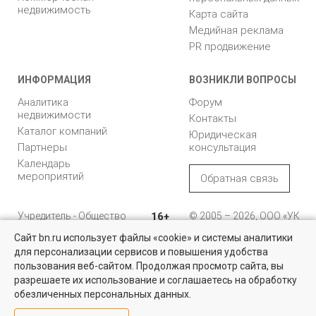
недвижимость
Карта сайта
Медийная реклама
PR продвижение
ИНФОРМАЦИЯ
ВОЗНИКЛИ ВОПРОСЫ
Аналитика
Форум
недвижимости
Контакты
Каталог компаний
Юридическая
Партнеры
консультация
Календарь
мероприятий
Обратная связь
Учредитель - Общество
16+
© 2005 – 2026, ООО «УК
с ограниченной
«БН»
Сайт bn.ru использует файлы «cookie» и системы аналитики
ответственностью
"Управляющая
196105, Санкт-
для персонализации сервисов и повышения удобства
Коммерческая недвижимость
компания "Бюллетень
Петербург, пр. Юрия
пользования веб-сайтом. Продолжая просмотр сайта, вы
недвижимости"
Гагарина, 1
Проверенные объекты под различные цели в Санкт-Петербурге и
разрешаете их использование и соглашаетесь на обработку
Ленинградской области
обезличенных персональных данных.
8 (812) 331-93-56