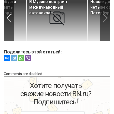
ербурга
В Мурино построят
Новые доро
новить
международный
четырех ра
рекорд
автовокзал
Петербурга
Поделитесь этой статьей:
Comments are disabled
Хотите получать
свежие новости BN.ru?
Подпишитесь!