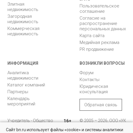
Элитная
Пользовательское
недвижимость
соглашение
Загородная
Согласие на
недвижимость
распространение
Коммерческая
персональных данных
недвижимость
Карта сайта
Медийная реклама
PR продвижение
ИНФОРМАЦИЯ
ВОЗНИКЛИ ВОПРОСЫ
Аналитика
Форум
недвижимости
Контакты
Каталог компаний
Юридическая
Партнеры
консультация
Календарь
мероприятий
Обратная связь
Учредитель - Общество
16+
© 2005 – 2026, ООО «УК
с ограниченной
«БН»
Сайт bn.ru использует файлы «cookie» и системы аналитики
ответственностью