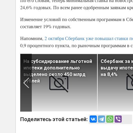
По его словам, теперь минимальная ставка на новост
24,6% годовых. По всем ранее одобренным заявкам кр
Изменение условий по собственным программам в Сбе
составляет 19% годовых.
Напомним,
2 октября Сбербанк уже повышал ставки п
0,9 процентного пункта, по рыночным программам в се
ый
На субсидирование льготной
Сбербанк за 
стет
ипотеки дополнительно
выдачу ипоте
потеке
выделено около 450 млрд
на 8,4%
рублей
Поделитесь этой статьей: