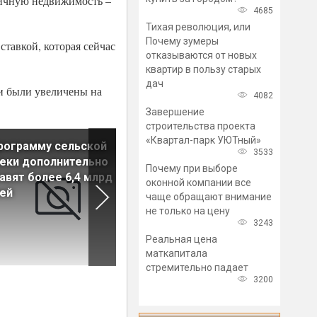
оричную недвижимость –
4685
Тихая революция, или
Почему зумеры
тавкой, которая сейчас
отказываются от новых
квартир в пользу старых
дач
ни были увеличены на
4082
Завершение
строительства проекта
«Квартал-парк УЮТный»
рограмму сельской
Центробанк: Ипотечный
3533
еки дополнительно
портфель умеренно растет
Почему при выборе
авят более 6,4 млрд
благодаря семейной ипотек
оконной компании все
ей
чаще обращают внимание
не только на цену
3243
Реальная цена
маткапитала
стремительно падает
3200