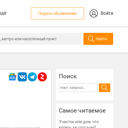
Ещё
Войти
Подать объявление
Найти
Поиск
Самое читаемое
Участок или дом: что
купить за городом?