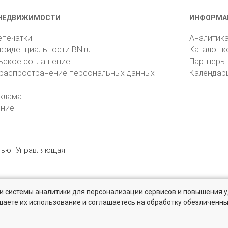
НЕДВИЖИМОСТИ
ИНФОРМА
епечатки
Аналитик
нфиденциальности BN.ru
Каталог 
ьское соглашение
Партнеры
 распространение персональных данных
Календар
клама
ение
стью "Управляющая
» и системы аналитики для персонализации сервисов и повышения 
6105, Санкт-Петербург, пр. Юрия Гагарина, 1
reklama@bn.ru
шаете их использование и соглашаетесь на обработку обезличенн