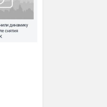
нили динамику
ле снятия
К