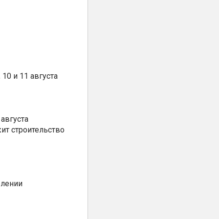
10 и 11 августа
августа
ит строительство
елении