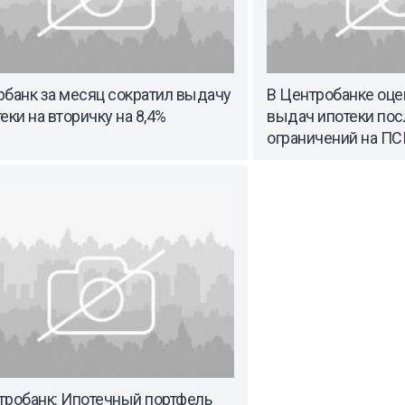
рбанк за месяц сократил выдачу
В Центробанке оце
еки на вторичку на 8,4%
выдач ипотеки пос
ограничений на ПС
тробанк: Ипотечный портфель