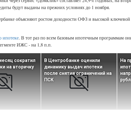
ройки через сервис «Домклик» составляет 24,9% годовых, на вт
едиты будут выданы на прежних условиях до 1 ноября.
рбанке объясняют ростом доходности ОФЗ и высокой ключевой с
о ипотеке
. В тот раз по всем базовым ипотечным программам о
гменте ИЖС - на 1,8 п.п.
месяц сократил
В Центробанке оценили
На п
ки на вторичку
динамику выдач ипотеки
ипот
после снятия ограничений на
напр
ПСК
рубл