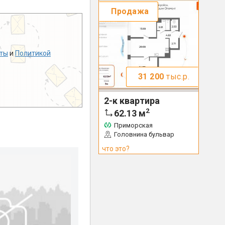
Продажа
ты
и
Политикой
31 200
тыс.р.
2-к квартира
2
62.13
м
Приморская
Головнина бульвар
что это?