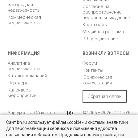
Загородная
Согласие на
недвижимость
распространение
Коммерческая
персональных данных
недвижимость
Карта сайта
Медийная реклама
PR продвижение
ИНФОРМАЦИЯ
ВОЗНИКЛИ ВОПРОСЫ
Аналитика
Форум
недвижимости
Контакты
Каталог компаний
Юридическая
Партнеры
консультация
Календарь
мероприятий
Обратная связь
Учредитель - Общество
16+
© 2005 – 2026, ООО «УК
с ограниченной
«БН»
Сайт bn.ru использует файлы «cookie» и системы аналитики
ответственностью
"Управляющая
196105, Санкт-
для персонализации сервисов и повышения удобства
Коммерческая недвижимость
компания "Бюллетень
Петербург, пр. Юрия
пользования веб-сайтом. Продолжая просмотр сайта, вы
недвижимости"
Гагарина, 1