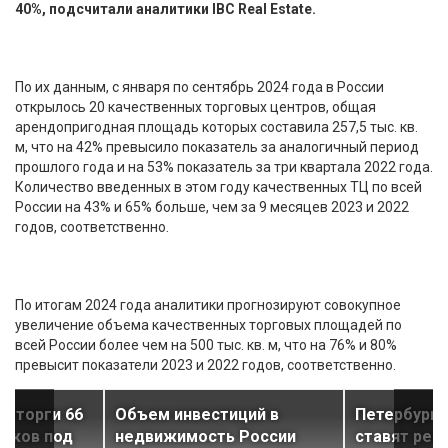
40%, подсчитали аналитики IBC Real Estate.
По их данным, с января по сентябрь 2024 года в России
открылось 20 качественных торговых центров, общая
арендопригодная площадь которых составила 257,5 тыс. кв.
м, что на 42% превысило показатель за аналогичный период
прошлого года и на 53% показатель за три квартала 2022 года.
Количество введенных в этом году качественных ТЦ по всей
России на 43% и 65% больше, чем за 9 месяцев 2023 и 2022
годов, соответственно.
По итогам 2024 года аналитики прогнозируют совокупное
увеличение объема качественных торговых площадей по
всей России более чем на 500 тыс. кв. м, что на 76% и 80%
превысит показатели 2023 и 2022 годов, соответственно.
а торги 66
Объем инвестиций в
Петербург 
стков под
недвижимость России
ставят рек