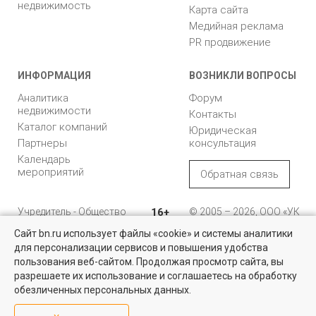
недвижимость
Карта сайта
Медийная реклама
PR продвижение
ИНФОРМАЦИЯ
ВОЗНИКЛИ ВОПРОСЫ
Аналитика
Форум
недвижимости
Контакты
Каталог компаний
Юридическая
Партнеры
консультация
Календарь
мероприятий
Обратная связь
Учредитель - Общество
16+
© 2005 – 2026, ООО «УК
с ограниченной
«БН»
Сайт bn.ru использует файлы «cookie» и системы аналитики
ответственностью
"Управляющая
196105, Санкт-
для персонализации сервисов и повышения удобства
компания "Бюллетень
Петербург, пр. Юрия
пользования веб-сайтом. Продолжая просмотр сайта, вы
недвижимости"
Гагарина, 1
разрешаете их использование и соглашаетесь на обработку
обезличенных персональных данных.
8 (812) 331-93-56