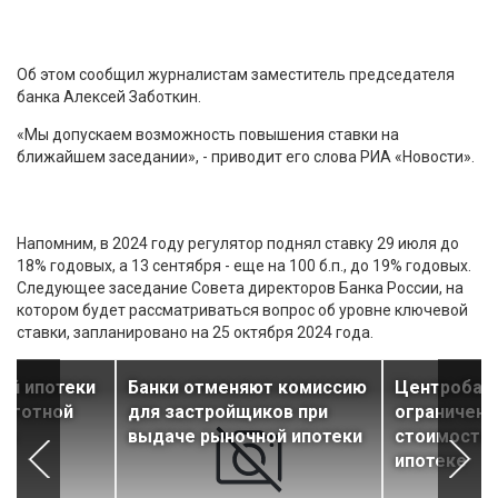
Об этом сообщил журналистам заместитель председателя
банка Алексей Заботкин.
«Мы допускаем возможность повышения ставки на
ближайшем заседании», - приводит его слова РИА «Новости».
Напомним, в 2024 году регулятор поднял ставку 29 июля до
18% годовых, а 13 сентября - еще на 100 б.п., до 19% годовых.
Следующее заседание Совета директоров Банка России, на
котором будет рассматриваться вопрос об уровне ключевой
ставки, запланировано на 25 октября 2024 года.
ой ипотеки
Банки отменяют комиссию
Центробан
льготной
для застройщиков при
ограничени
ть
выдаче рыночной ипотеки
стоимость 
ипотеке