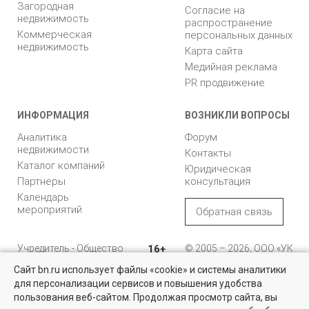
Загородная
Согласие на
недвижимость
распространение
Коммерческая
персональных данных
недвижимость
Карта сайта
Медийная реклама
PR продвижение
ИНФОРМАЦИЯ
ВОЗНИКЛИ ВОПРОСЫ
Аналитика
Форум
недвижимости
Контакты
Каталог компаний
Юридическая
Партнеры
консультация
Календарь
мероприятий
Обратная связь
Учредитель - Общество
16+
© 2005 – 2026, ООО «УК
с ограниченной
«БН»
Сайт bn.ru использует файлы «cookie» и системы аналитики
ответственностью
"Управляющая
196105, Санкт-
для персонализации сервисов и повышения удобства
компания "Бюллетень
Петербург, пр. Юрия
пользования веб-сайтом. Продолжая просмотр сайта, вы
недвижимости"
Гагарина, 1