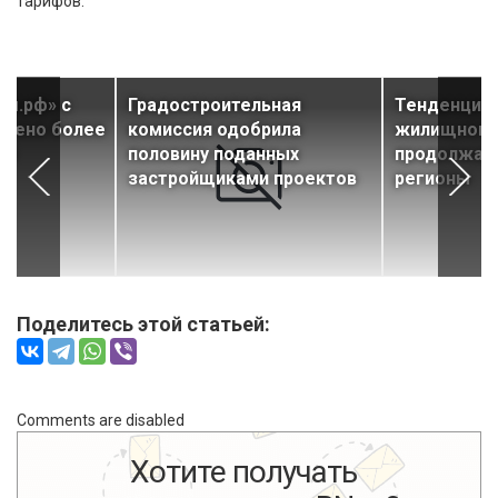
тарифов.
ом.рф» с
Градостроительная
Тенденция:
едено более
комиссия одобрила
жилищного
ья
половину поданных
продолжае
застройщиками проектов
регионы
Поделитесь этой статьей:
Comments are disabled
Хотите получать