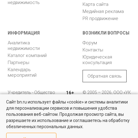
недвижимость
Карта сайта
Медийная реклама
PR продвижение
ИНФОРМАЦИЯ
ВОЗНИКЛИ ВОПРОСЫ
Аналитика
Форум
недвижимости
Контакты
Каталог компаний
Юридическая
Партнеры
консультация
Календарь
мероприятий
Обратная связь
Учредитель - Общество
16+
© 2005 – 2026, ООО «УК
с ограниченной
«БН»
Сайт bn.ru использует файлы «cookie» и системы аналитики
ответственностью
"Управляющая
196105, Санкт-
для персонализации сервисов и повышения удобства
компания "Бюллетень
Петербург, пр. Юрия
пользования веб-сайтом. Продолжая просмотр сайта, вы
недвижимости"
Гагарина, 1
разрешаете их использование и соглашаетесь на обработку
обезличенных персональных данных.
8 (812) 331-93-56