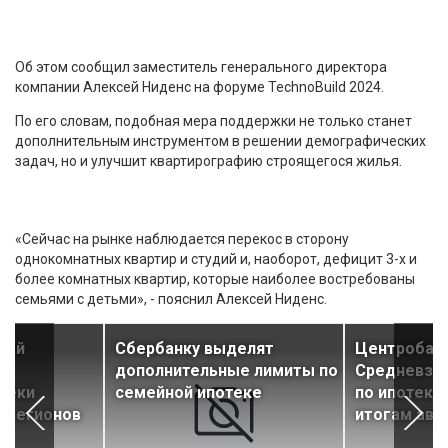
Об этом сообщил заместитель генерального директора
компании Алексей Ниденс на форуме TechnoBuild 2024.
По его словам, подобная мера поддержки не только станет
дополнительным инструментом в решении демографических
задач, но и улучшит квартирографию строящегося жилья.
«Сейчас на рынке наблюдается перекос в сторону
однокомнатных квартир и студий и, наоборот, дефицит 3-х и
более комнатных квартир, которые наиболее востребованы
семьями с детьми», - пояснил Алексей Ниденс.
ный
Сбербанку выделят
Центробанк
д
дополнительные лимиты по
Средневзв
теки
семейной ипотеке
по ипотеке
е регионов
итогам авг