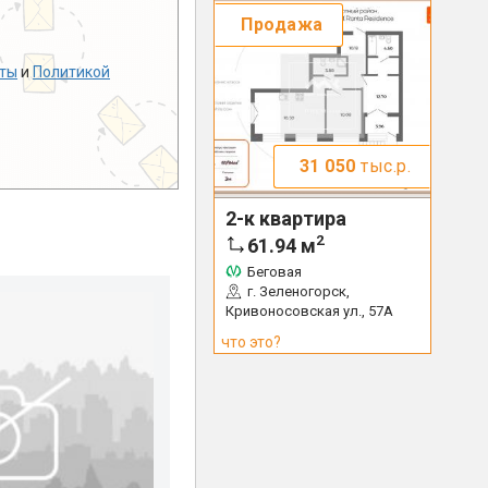
Продажа
ты
и
Политикой
31 050
тыс.р.
2-к квартира
2
61.94
м
Беговая
г. Зеленогорск,
Кривоносовская ул., 57А
что это?