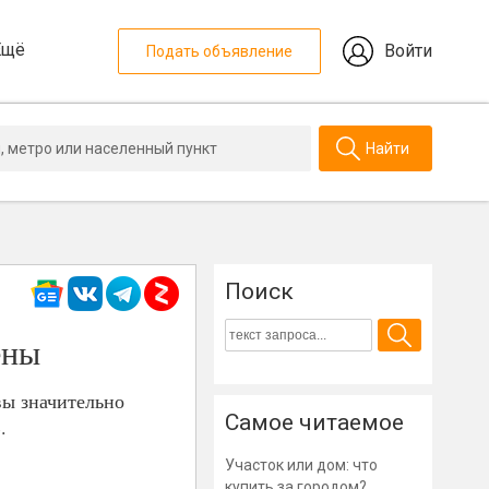
Ещё
Войти
Подать объявление
Найти
Поиск
ены
вы значительно
Самое читаемое
.
Участок или дом: что
купить за городом?