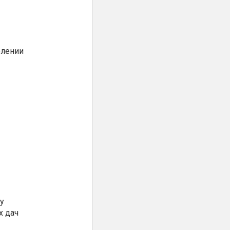
елении
у
х дач