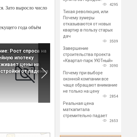
4295
я. Зато выросло число
Тихая революция, или
Почему зумеры
отказываются от новых
текущего года объём
квартир в пользу старых
дач
3509
Завершение
ие: Рост спроса на
Назван средний размер
строительства проекта
йную ипотеку
скидки на вторичном рынке
«Квартал-парк УЮТный»
живает цены на
жилья
3090
стройки от падения
Почему при выборе
оконной компании все
чаще обращают внимание
не только на цену
2854
Реальная цена
маткапитала
стремительно падает
2653