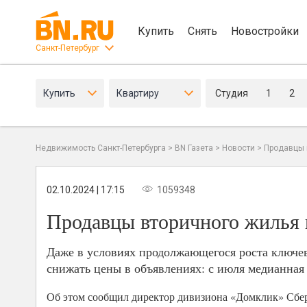
Купить
Снять
Новостройки
Санкт-Петербург
Купить
Квартиру
Студия
1
2
Недвижимость Санкт-Петербурга
>
BN Газета
>
Новости
>
Продавцы 
02.10.2024 | 17:15
1059348
Продавцы вторичного жилья 
Даже в условиях продолжающегося роста ключев
снижать цены в объявлениях: с июля медианная
Об этом сообщил директор дивизиона «Домклик» Сбе