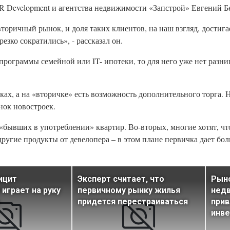
 Development и агентства недвижимости «Запстрой» Евгений Б
оричный рынок, и доля таких клиентов, на наш взгляд, достига
езко сократились», - рассказал он.
программы семейной или IT- ипотеки, то для него уже нет разни
ах, а на «вторичке» есть возможность дополнительного торга. 
нок новостроек.
 «бывших в употреблении» квартир. Во-вторых, многие хотят, ч
 другие продукты от девелопера – в этом плане первичка дает бо
ицит
Эксперт считает, что
Рын
играет на руку
первичному рынку жилья
нед
придется перестраиваться
прив
инв