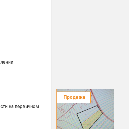
елении
Продажа
сти на первичном