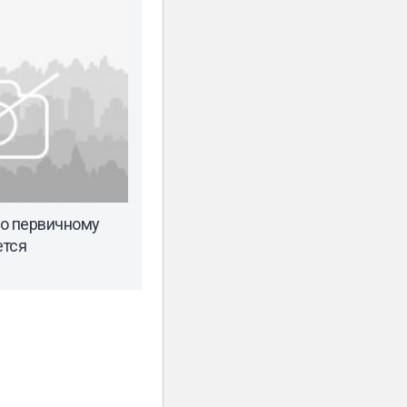
то первичному
ется