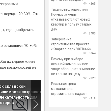
ескровный.
4265
Тихая революция, или
ет порядка 20-30%. Это
Почему зумеры
отказываются от новых
квартир в пользу старых
цы, где приобретать
дач
3480
Завершение
строительства проекта
Но оставшиеся 70-80%
«Квартал-парк УЮТный»
3064
Почему при выборе
тобы их первое жилье
оконной компании все
льше возможностей не
чаще обращают внимание
не только на цену
2829
Реальная цена
ок складской
Эксперт оценил доходность
маткапитала
вижимости сохраняет
бизнеса по сдаче в аренду
стремительно падает
лекательность для
комнат
2616
есторов