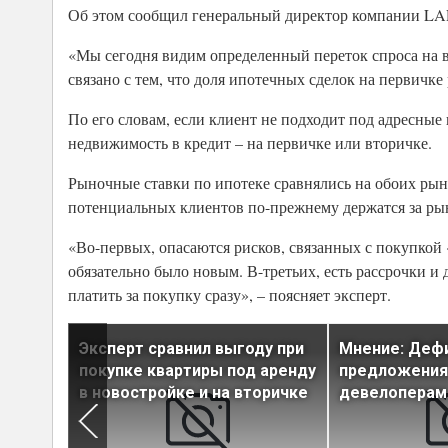
Об этом сообщил генеральный директор компании LAR
«Мы сегодня видим определенный переток спроса на вт
связано с тем, что доля ипотечных сделок на первичке р
По его словам, если клиент не подходит под адресные 
недвижимость в кредит – на первичке или вторичке.
Рыночные ставки по ипотеке сравнялись на обоих рынк
потенциальных клиентов по-прежнему держатся за ры
«Во-первых, опасаются рисков, связанных с покупкой
обязательно было новым. В-третьих, есть рассрочки и
платить за покупку сразу», – поясняет эксперт.
Эксперт сравнил выгоду при
Мнение: Деф
а руку
покупке квартиры под аренду
предложения 
в новостройке и на вторичке
девелоперам