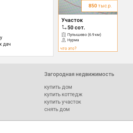
850
тыс.р.
Участок
50
сот.
Пупышево (6.9 км)
у
Нурма
х дач
что это?
Загородная недвижимость
купить дом
купить коттедж
купить участок
снять дом