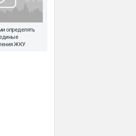
ми определять
 единые
ления ЖКУ