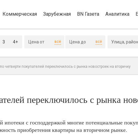
Коммерческая
Зарубежная
BN Газета
Аналитика
3
4+
всё
всё
ло четверти покупателей переключилось с рынка новостроек на вторичку
ателей переключилось с рынка нов
й ипотеки с господдержкой многие потенциальные поку
жность приобретения квартиры на вторичном рынке.