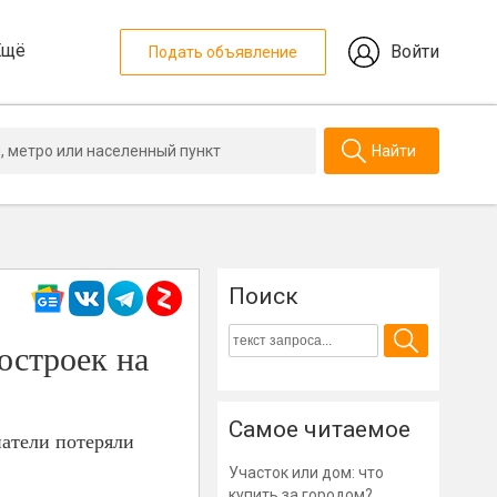
Ещё
Войти
Подать объявление
Найти
Поиск
остроек на
Самое читаемое
патели потеряли
Участок или дом: что
купить за городом?