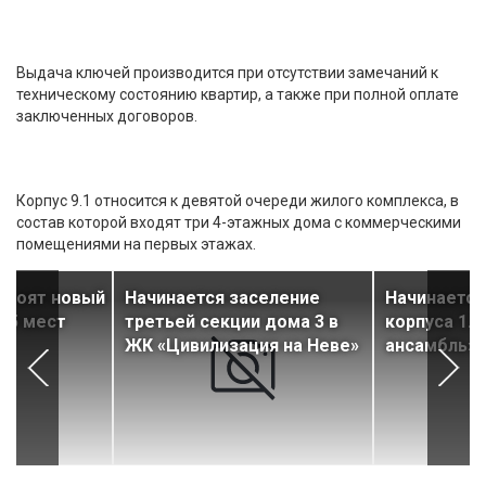
Выдача ключей производится при отсутствии замечаний к
техническому состоянию квартир, а также при полной оплате
заключенных договоров.
Корпус 9.1 относится к девятой очереди жилого комплекса, в
состав которой входят три 4-этажных дома с коммерческими
помещениями на первых этажах.
троят новый
Начинается заселение
Начинается
 75 мест
третьей секции дома 3 в
корпуса 1.
ЖК «Цивилизация на Неве»
ансамбль»