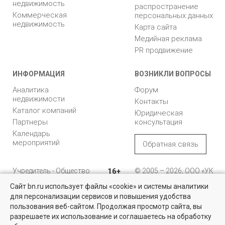
недвижимость
распространение
Коммерческая
персональных данных
недвижимость
Карта сайта
Медийная реклама
PR продвижение
ИНФОРМАЦИЯ
ВОЗНИКЛИ ВОПРОСЫ
Аналитика
Форум
недвижимости
Контакты
Каталог компаний
Юридическая
Партнеры
консультация
Календарь
мероприятий
Обратная связь
Учредитель - Общество
16+
© 2005 – 2026, ООО «УК
с ограниченной
«БН»
Сайт bn.ru использует файлы «cookie» и системы аналитики
ответственностью
"Управляющая
196105, Санкт-
для персонализации сервисов и повышения удобства
компания "Бюллетень
Петербург, пр. Юрия
пользования веб-сайтом. Продолжая просмотр сайта, вы
недвижимости"
Гагарина, 1
разрешаете их использование и соглашаетесь на обработку