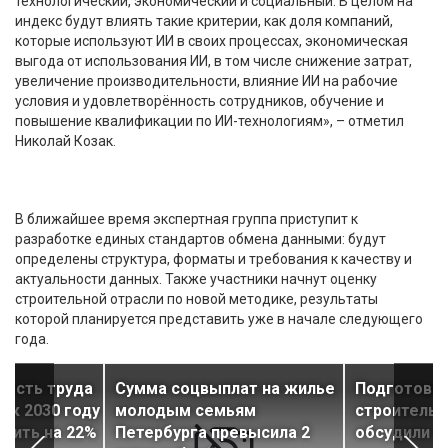
технологический, экономический и социальный. В целом на
индекс будут влиять такие критерии, как доля компаний,
которые используют ИИ в своих процессах, экономическая
выгода от использования ИИ, в том числе снижение затрат,
увеличение производительности, влияние ИИ на рабочие
условия и удовлетворённость сотрудников, обучение и
повышение квалификации по ИИ-технологиям», – отметил
Николай Козак.
В ближайшее время экспертная группа приступит к
разработке единых стандартов обмена данными: будут
определены структура, форматы и требования к качеству и
актуальности данных. Также участники начнут оценку
строительной отрасли по новой методике, результаты
которой планируется представить уже в начале следующего
года.
ность труда
Сумма соцвыплат на жилье
Подготовку
 к 2030 году
молодым семьям
строительн
сить на 22%
Петербурга превысила 2
обсудили в