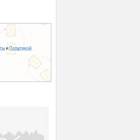
ты
и
Политикой