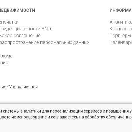
НЕДВИЖИМОСТИ
ИНФОРМА
епечатки
Аналитик
нфиденциальности BN.ru
Каталог 
ьское соглашение
Партнеры
 распространение персональных данных
Календар
клама
ение
стью "Управляющая
» и системы аналитики для персонализации сервисов и повышения 
6105, Санкт-Петербург, пр. Юрия Гагарина, 1
reklama@bn.ru
шаете их использование и соглашаетесь на обработку обезличенн
твенников и агентств недвижимости