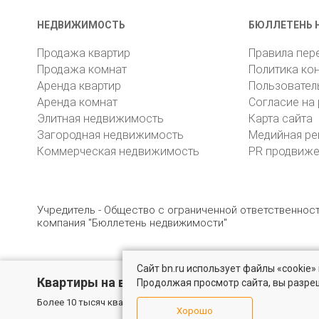
НЕДВИЖИМОСТЬ
БЮЛЛЕТЕНЬ 
Продажа квартир
Правила пер
Продажа комнат
Политика ко
Аренда квартир
Пользовател
Аренда комнат
Согласие на
Элитная недвижимость
Карта сайта
Загородная недвижимость
Медийная ре
Коммерческая недвижимость
PR продвиж
Учредитель - Общество с ограниченной ответственно
компания "Бюллетень недвижимости"
Сайт bn.ru использует файлы «cookie
© 2005 – 2026, ООО «УК «БН»
8 (812) 331-93-56
19
Квартиры на вторичном рынке
Продолжая просмотр сайта, вы разре
Более 10 тысяч квартир в Санкт-Петербурге и области от собс
Хорошо