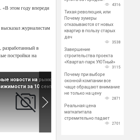
4316
. «В этом году впереди
Тихая революция, или
Почему зумеры
отказываются от новых
е высказал журналистам
квартир в пользу старых
дач
3538
, разработанный в
Завершение
ные постройки на
строительства проекта
«Квартал-парк УЮТный»
3115
Почему при выборе
ные новости на рынке
Главные новости на рынке
оконной компании все
ижимости за 10 сентября
недвижимости за 9 сентябр
чаще обращают внимание
не только на цену
2871
Реальная цена
маткапитала
стремительно падает
2701