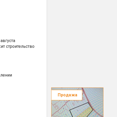
августа
ит строительство
елении
Продажа