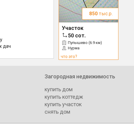
850
тыс.р.
Участок
50
сот.
у
Пупышево (6.9 км)
х дач
Нурма
что это?
Загородная недвижимость
купить дом
купить коттедж
купить участок
снять дом