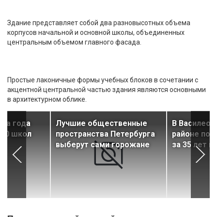
Здание представляет собой два разновысотных объема
корпусов начальной и основной школы, объединенных
центральным объемом главного фасада.
Простые лаконичные формы учебных блоков в сочетании с
акцентной центральной частью здания являются основными
в архитектурном облике.
нца года
Лучшие общественные
В Василеос
150 школ
пространства Петербурга
районе пос
выберут сами горожане
за 35 лет ш