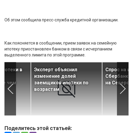
Об этом сообщила пресс-служба кредитной организации.
Как поясняется в сообщении, прием заявок на семейную
ипотеку приостановлен банком в связи с исчерпанием
выделенного лимита по этой программе.
ипотеки в
Эксперт объяснил
Спрос на и
ц
изменение долей
Сбербанка
лее чем
заемщиков ипотеки по
на Северо-
возрастам
Поделитесь этой статьей: