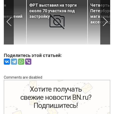
ден
ФРТ выставил на торги
Четверть п
около 70 участков под
Петербурга
 помещений
застройку
магазины 
а»
аксессуаро
Поделитесь этой статьей:
Comments are disabled
Хотите получать
свежие новости BN.ru?
Подпишитесь!