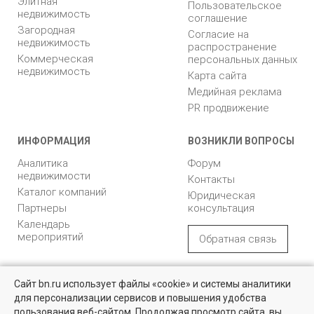
Элитная
Пользовательское
недвижимость
соглашение
Загородная
Согласие на
недвижимость
распространение
Коммерческая
персональных данных
недвижимость
Карта сайта
Медийная реклама
PR продвижение
ИНФОРМАЦИЯ
ВОЗНИКЛИ ВОПРОСЫ
Аналитика
Форум
недвижимости
Контакты
Каталог компаний
Юридическая
Партнеры
консультация
Календарь
мероприятий
Обратная связь
Учредитель - Общество
16+
© 2005 – 2026, ООО «УК
Сайт bn.ru использует файлы «cookie» и системы аналитики
с ограниченной
«БН»
для персонализации сервисов и повышения удобства
ответственностью
"Управляющая
196105, Санкт-
пользования веб-сайтом. Продолжая просмотр сайта, вы