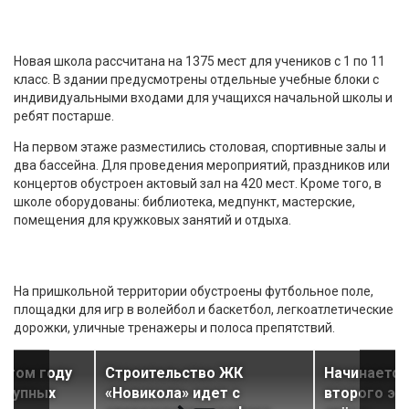
Новая школа рассчитана на 1375 мест для учеников с 1 по 11
класс. В здании предусмотрены отдельные учебные блоки с
индивидуальными входами для учащихся начальной школы и
ребят постарше.
На первом этаже разместились столовая, спортивные залы и
два бассейна. Для проведения мероприятий, праздников или
концертов обустроен актовый зал на 420 мест. Кроме того, в
школе оборудованы: библиотека, медпункт, мастерские,
помещения для кружковых занятий и отдыха.
На пришкольной территории обустроены футбольное поле,
площадки для игр в волейбол и баскетбол, легкоатлетические
дорожки, уличные тренажеры и полоса препятствий.
 этом году
Строительство ЖК
Начинается
крупных
«Новикола» идет с
второго эт