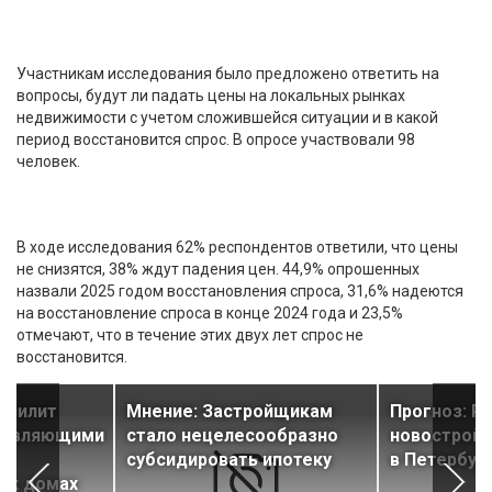
Участникам исследования было предложено ответить на
вопросы, будут ли падать цены на локальных рынках
недвижимости с учетом сложившейся ситуации и в какой
период восстановится спрос. В опросе участвовали 98
человек.
В ходе исследования 62% респондентов ответили, что цены
не снизятся, 38% ждут падения цен. 44,9% опрошенных
назвали 2025 годом восстановления спроса, 31,6% надеются
на восстановление спроса в конце 2024 года и 23,5%
отмечают, что в течение этих двух лет спрос не
восстановится.
усилит
Мнение: Застройщикам
Прогноз: Ро
правляющими
стало нецелесообразно
новостройк
субсидировать ипотеку
в Петербур
ых домах