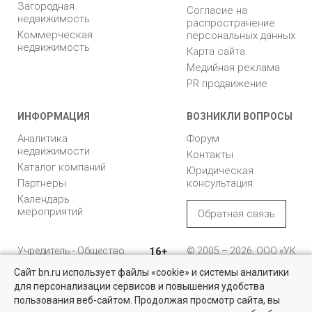
Загородная
Согласие на
недвижимость
распространение
Коммерческая
персональных данных
недвижимость
Карта сайта
Медийная реклама
PR продвижение
ИНФОРМАЦИЯ
ВОЗНИКЛИ ВОПРОСЫ
Аналитика
Форум
недвижимости
Контакты
Каталог компаний
Юридическая
Партнеры
консультация
Календарь
мероприятий
Обратная связь
Учредитель - Общество
16+
© 2005 – 2026, ООО «УК
с ограниченной
«БН»
Сайт bn.ru использует файлы «cookie» и системы аналитики
ответственностью
"Управляющая
196105, Санкт-
для персонализации сервисов и повышения удобства
Найти квартиру - это просто!
компания "Бюллетень
Петербург, пр. Юрия
пользования веб-сайтом. Продолжая просмотр сайта, вы
недвижимости"
Гагарина, 1
Выбирайте среди 14 тысяч проверенных вариантов на вторичом