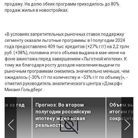
продажу. На долю обеих программ приходилось до 80%
продаж жилья в новостройках.
«В условиях запретительных рыночных ставок поддержку
сегменту оказали льготные программы: в I полугодии 2024
года предоставлено 409 тыс. кредитов (+27% г/г) на 2,2 трлн
руб. (+38%), половина этого объема выдана в мае-июне на
фоне ажиотажа перед завершением «Льготной ипотеки». К
тому же благодаря росту доходов населения выдачи по
рыночным программам снизились значительно меньше, чем
ожидалось (-30% г/г по количеству и −53% г/г по объему)», -
отметил руководитель аналитического центра «Дом.рф»
Михаил Гольдберг.
ки за год
Прогноз: Во втором
Объем выда
полугодии российскую
итогам год
ипотеку ждет новая
сократитьс
реальность