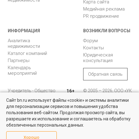
Карта сайта
Медийная реклама
PR продвижение
ИНФОРМАЦИЯ
ВОЗНИКЛИ ВОПРОСЫ
Аналитика
Форум
недвижимости
Контакты
Каталог компаний
Юридическая
Партнеры
консультация
Календарь
мероприятий
Обратная связь
Учредитель - Общество
16+
© 2005 – 2026, ООО «УК
с ограниченной
«БН»
Сайт bn.ru использует файлы «cookie» и системы аналитики
ответственностью
"Управляющая
196105, Санкт-
для персонализации сервисов и повышения удобства
компания "Бюллетень
Петербург, пр. Юрия
пользования веб-сайтом. Продолжая просмотр сайта, вы
недвижимости"
Гагарина, 1
разрешаете их использование и соглашаетесь на обработку
обезличенных персональных данных.
8 (812) 331-93-56
Хорошо
reklama@bn.ru