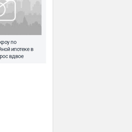
кроу по
ной ипотеке в
рос вдвое