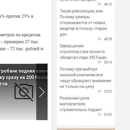
4670
Тихая революция, или
36% против 23% в
Почему зумеры
отказываются от новых
квартир в пользу старых
аметров по кредитам
дач
4078
 – примерно 27 тыс.
Завершение
е – 72 тыс. рублей и
строительства проекта
«Квартал-парк УЮТный»
3513
Почему при выборе
тробанк поднял ключевую
Доля льготной ипотеки в и
оконной компании все
ку сразу на 200 базовых
превысила 70% от общего
чаще обращают внимание
тов
объема выдач
не только на цену
3222
Реальная цена
маткапитала
стремительно падает
3192