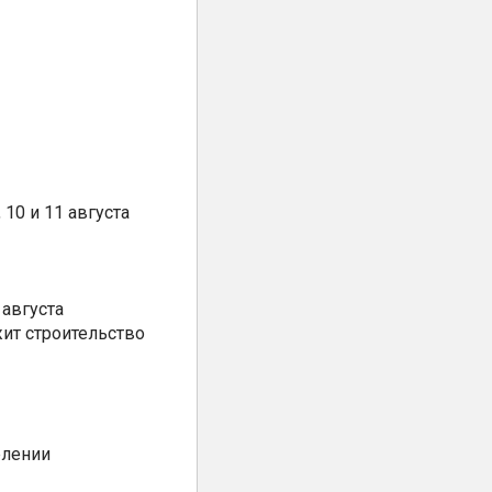
10 и 11 августа
августа
ит строительство
елении