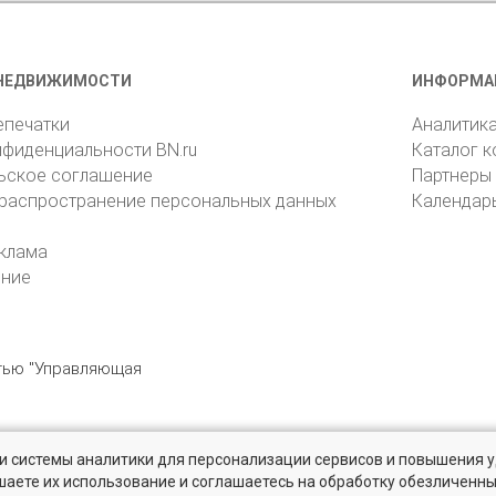
НЕДВИЖИМОСТИ
ИНФОРМА
епечатки
Аналитик
нфиденциальности BN.ru
Каталог 
ьское соглашение
Партнеры
 распространение персональных данных
Календар
клама
ение
стью "Управляющая
» и системы аналитики для персонализации сервисов и повышения 
6105, Санкт-Петербург, пр. Юрия Гагарина, 1
reklama@bn.ru
шаете их использование и соглашаетесь на обработку обезличенн