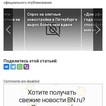
официального опубликования.
почти
Спрос на элитные
«Дом.рф» д
ипотеки на
новостройки в Петербурге
года плани
вырос более чем вдвое
способство
млн кв. м ж
Поделитесь этой статьей:
Comments are disabled
Хотите получать
свежие новости BN.ru?