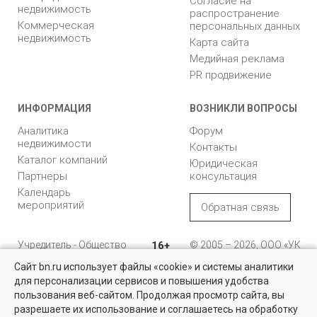
Согласие на
недвижимость
распространение
Коммерческая
персональных данных
недвижимость
Карта сайта
Медийная реклама
PR продвижение
ИНФОРМАЦИЯ
ВОЗНИКЛИ ВОПРОСЫ
Аналитика
Форум
недвижимости
Контакты
Каталог компаний
Юридическая
Партнеры
консультация
Календарь
мероприятий
Обратная связь
Учредитель - Общество
16+
© 2005 – 2026, ООО «УК
с ограниченной
«БН»
Сайт bn.ru использует файлы «cookie» и системы аналитики
ответственностью
"Управляющая
196105, Санкт-
для персонализации сервисов и повышения удобства
компания "Бюллетень
Петербург, пр. Юрия
пользования веб-сайтом. Продолжая просмотр сайта, вы
недвижимости"
Гагарина, 1
разрешаете их использование и соглашаетесь на обработку