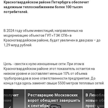
Красногвардейском районе Петербурга обеспечит
надежным теплоснабжением более 100 тысяч
потребителей.
В 2024 году объем инвестиций, направленных на
модернизацию объектов ГУП «ТЭК СПб» в
Красногвардейском районе, будет увеличен в два раза – до
1,29 млрд рублей.
Цель - свести к нулю изношенные сети. При этом в
Красногвардейском районе этот показатель остается на
низком уровне и составляет меньше 10% от объема
трубопроводов в зоне ответственности предприятия. До
конца года здесь заменят свыше 5500 метров тепловых сетей.
е получит
Реставрацию Московских
В Леноблас
щение
ворот обещают завершить
новые общ
к сентябрю
пространст