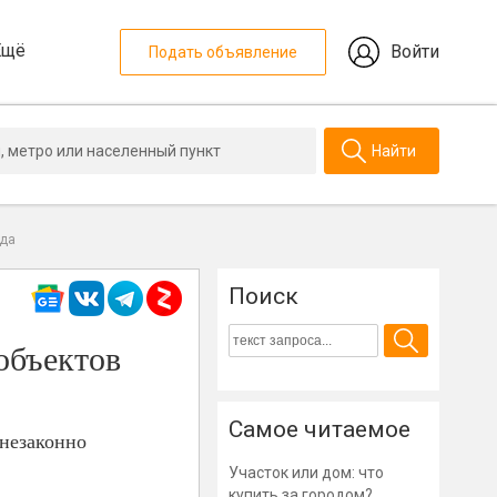
Ещё
Войти
Подать объявление
Найти
нда
Поиск
 объектов
Самое читаемое
 незаконно
Участок или дом: что
купить за городом?