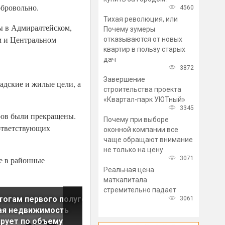
обровольно.
4560
Тихая революция, или
ы в Адмиралтейском,
Почему зумеры
м и Центральном
отказываются от новых
квартир в пользу старых
дач
3872
Завершение
адские и жилые цели, а
строительства проекта
«Квартал-парк УЮТный»
3345
ров были прекращены.
Почему при выборе
оответствующих
оконной компании все
чаще обращают внимание
не только на цену
3071
е в районные
Реальная цена
маткапитала
стремительно падает
тогам первого полугодия
Объем сделок со складами в
3061
ая недвижимость
полугодии этого года
рует по объему
превысил результат за весь