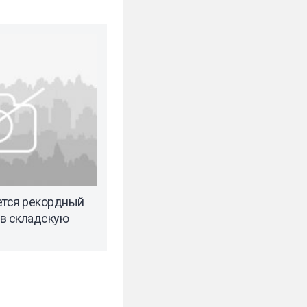
ется рекордный
 в складскую