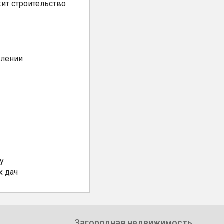
ит строительство
елении
у
х дач
Загородная недвижимость