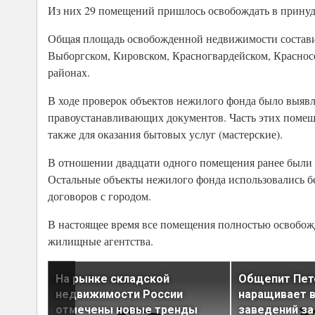
Из них 29 помещений пришлось освобождать в принуд
Общая площадь освобожденной недвижимости состави
Выборгском, Кировском, Красногвардейском, Краснос
районах.
В ходе проверок объектов нежилого фонда было выявл
правоустанавливающих документов. Часть этих помеще
также для оказания бытовых услуг (мастерские).
В отношении двадцати одного помещения ранее были 
Остальные объекты нежилого фонда использовались б
договоров с городом.
В настоящее время все помещения полностью освобож
жилищные агентства.
дами в I
На рынке складской
Общепит Пет
недвижимости России
наращивает 
 весь
отмечены новые тренды
заведений за