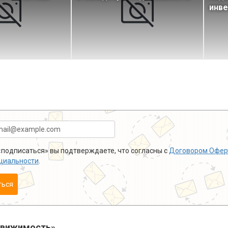
инве
подписаться» вы подтверждаете, что согласны с
Договором Офер
циальности
.
ться
движимость»