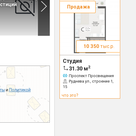
стиций
2022 год
Продажа
10 350
тыс.р.
Студия
2
31.30
м
Проспект Просвещения
Руднева ул., строение 1,
15
ты
и
Политикой
что это?