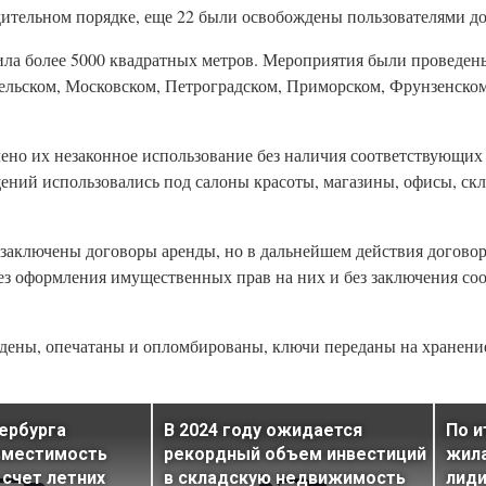
ительном порядке, еще 22 были освобождены пользователями д
ла более 5000 квадратных метров. Мероприятия были проведен
ельском, Московском, Петроградском, Приморском, Фрунзенско
ено их незаконное использование без наличия соответствующих
ний использовались под салоны красоты, магазины, офисы, скл
заключены договоры аренды, но в дальнейшем действия догово
ез оформления имущественных прав на них и без заключения с
дены, опечатаны и опломбированы, ключи переданы на хранени
ербурга
В 2024 году ожидается
По и
вместимость
рекордный объем инвестиций
жил
 счет летних
в складскую недвижимость
лиди