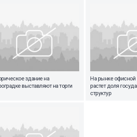
орическое здание на
На рынке офисной
роградке выставляют на торги
растет доля госуд
структур