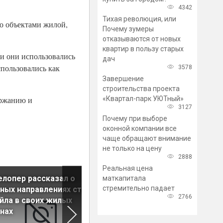
4342
Тихая революция, или
о объектами жилой,
Почему зумеры
отказываются от новых
квартир в пользу старых
ни они использовались
дач
пользовались как
3578
Завершение
строительства проекта
«Квартал-парк УЮТный»
ержанию и
3127
Почему при выборе
оконной компании все
чаще обращают внимание
не только на цену
2888
Реальная цена
лопер рассказал о
Инвесторы в коммерческу
маткапитала
стремительно падает
ных направлениях стрит-
недвижимость наверстыва
2766
йла в своих жилых
упущенное
нах