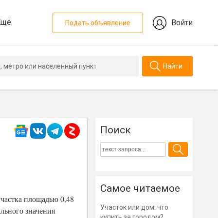
Ещё
Войти
Подать объявление
Найти
Поиск
Самое читаемое
участка площадью 0,48
Участок или дом: что
ального значения
купить за городом?