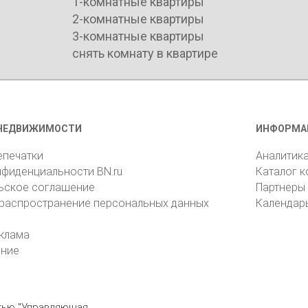
1-комнатные квартиры
2-комнатные квартиры
3-комнатные квартиры
снять комнату в квартире
НЕДВИЖИМОСТИ
ИНФОРМА
епечатки
Аналитик
нфиденциальности BN.ru
Каталог 
ьское соглашение
Партнеры
 распространение персональных данных
Календар
клама
ение
стью "Управляющая