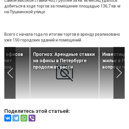
Самой высокой ставки 4627 рублей за кв. м/месяц удалось
добиться в ходе торгов за помещение площадью 136,7 кв. м
на Пушкинской улице.
Всего с начала года по итогам торгов в аренду реализовано
уже 150 городских зданий и помещений.
ых офисов
Прогноз: Арендные ставки
Инвестиции
 счет
на офисы в Петербурге
жилье в Ро
торов
продолжат расти
вопреки пр
Поделитесь этой статьей: