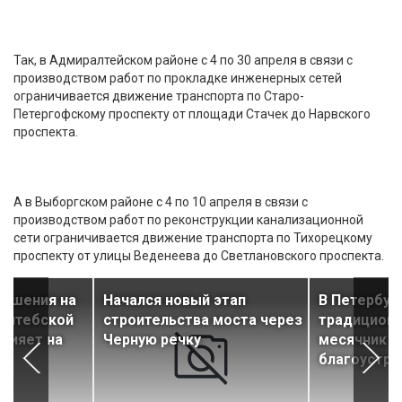
Так, в Адмиралтейском районе с 4 по 30 апреля в связи с
производством работ по прокладке инженерных сетей
ограничивается движение транспорта по Старо-
Петергофскому проспекту от площади Стачек до Нарвского
проспекта.
А в Выборгском районе с 4 по 10 апреля в связи с
производством работ по реконструкции канализационной
сети ограничивается движение транспорта по Тихорецкому
проспекту от улицы Веденеева до Светлановского проспекта.
решения на
Начался новый этап
В Петербур
 Витебской
строительства моста через
традиционн
влияет на
Черную речку
месячник п
благоустро