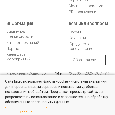
Медийная реклама
PR продвижение
ИНФОРМАЦИЯ
ВОЗНИКЛИ ВОПРОСЫ
Аналитика
Форум
недвижимости
Контакты
Каталог компаний
Юридическая
Партнеры
консультация
Календарь
мероприятий
Обратная связь
Учредитель - Общество
16+
© 2005 – 2026, ООО «УК
с ограниченной
«БН»
Сайт bn.ru использует файлы «cookie» и системы аналитики
ответственностью
"Управляющая
196105, Санкт-
для персонализации сервисов и повышения удобства
компания "Бюллетень
Петербург, пр. Юрия
пользования веб-сайтом. Продолжая просмотр сайта, вы
недвижимости"
Гагарина, 1
разрешаете их использование и соглашаетесь на обработку
обезличенных персональных данных.
8 (812) 331-93-56
Хорошо
reklama@bn.ru