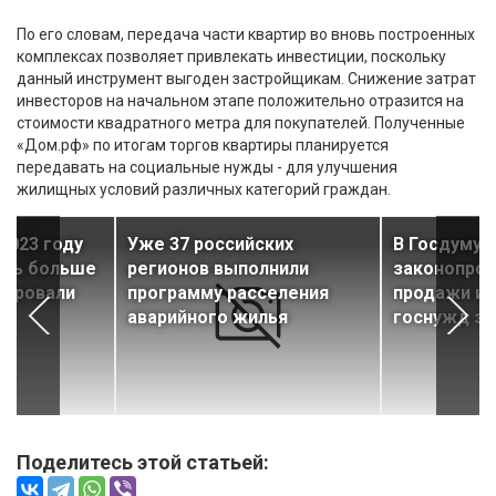
По его словам, передача части квартир во вновь построенных
комплексах позволяет привлекать инвестиции, поскольку
данный инструмент выгоден застройщикам. Снижение затрат
инвесторов на начальном этапе положительно отразится на
стоимости квадратного метра для покупателей. Полученные
«Дом.рф» по итогам торгов квартиры планируется
передавать на социальные нужды - для улучшения
жилищных условий различных категорий граждан.
2023 году
Уже 37 российских
В Госдуму 
рть больше
регионов выполнили
законопрое
нировали
программу расселения
продажи и
аварийного жилья
госнужд з
Поделитесь этой статьей: