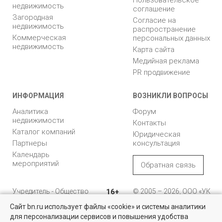
недвижимость
соглашение
Загородная
Согласие на
недвижимость
распространение
Коммерческая
персональных данных
недвижимость
Карта сайта
Медийная реклама
PR продвижение
ИНФОРМАЦИЯ
ВОЗНИКЛИ ВОПРОСЫ
Аналитика
Форум
недвижимости
Контакты
Каталог компаний
Юридическая
Партнеры
консультация
Календарь
мероприятий
Обратная связь
Учредитель - Общество
16+
© 2005 – 2026, ООО «УК
с ограниченной
«БН»
Сайт bn.ru использует файлы «cookie» и системы аналитики
ответственностью
"Управляющая
196105, Санкт-
для персонализации сервисов и повышения удобства
Квартиры на вторичном рынке