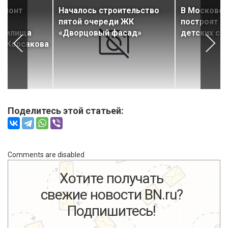
емонт
Началось строительство
В Московск
пятой очереди ЖК
построят д
училища
«Дворцовый фасад»
детских са
о-Корсакова
Поделитесь этой статьей:
Comments are disabled
Хотите получать
свежие новости BN.ru?
Подпишитесь!