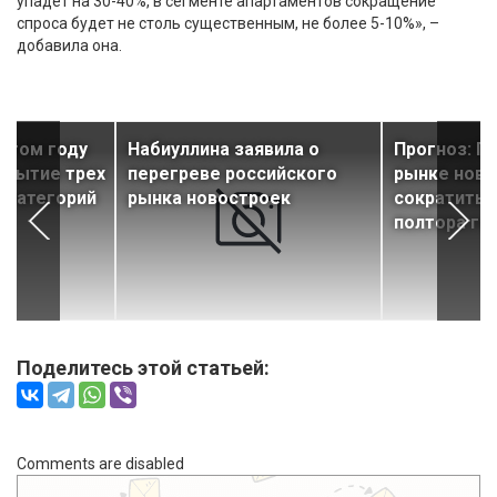
упадет на 30-40%, в сегменте апартаментов сокращение
спроса будет не столь существенным, не более 5-10%», –
добавила она.
 этом году
Набиуллина заявила о
Прогноз: П
крытие трех
перегреве российского
рынке нов
 категорий
рынка новостроек
сократитьс
полтора го
Поделитесь этой статьей:
Comments are disabled