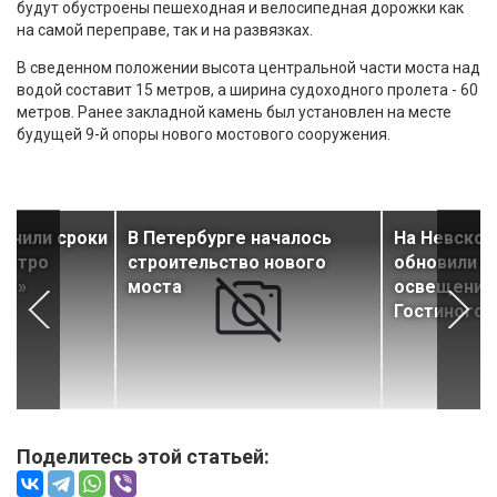
будут обустроены пешеходная и велосипедная дорожки как
на самой переправе, так и на развязках.
В сведенном положении высота центральной части моста над
водой составит 15 метров, а ширина судоходного пролета - 60
метров. Ранее закладной камень был установлен на месте
будущей 9-й опоры нового мостового сооружения.
чнили сроки
В Петербурге началось
На Невском
метро
строительство нового
обновили н
ут»
моста
освещение
Гостиного 
Поделитесь этой статьей: