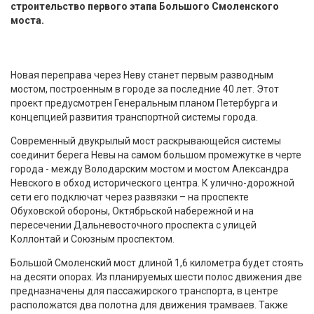
строительство первого этапа Большого Смоленского
моста.
Новая переправа через Неву станет первым разводным
мостом, построенным в городе за последние 40 лет. Этот
проект предусмотрен Генеральным планом Петербурга и
концепцией развития транспортной системы города.
Современный двукрылый мост раскрывающейся системы
соединит берега Невы на самом большом промежутке в черте
города - между Володарским мостом и мостом Александра
Невского в обход исторического центра. К улично-дорожной
сети его подключат через развязки – на проспекте
Обуховской обороны, Октябрьской набережной и на
пересечении Дальневосточного проспекта с улицей
Коллонтай и Союзным проспектом.
Большой Смоленский мост длиной 1,6 километра будет стоять
на десяти опорах. Из планируемых шести полос движения две
предназначены для пассажирского транспорта, в центре
расположатся два полотна для движения трамваев. Также