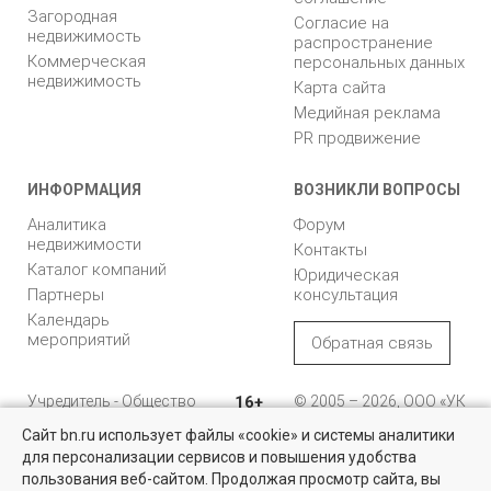
Загородная
Согласие на
недвижимость
распространение
Коммерческая
персональных данных
недвижимость
Карта сайта
Медийная реклама
PR продвижение
ИНФОРМАЦИЯ
ВОЗНИКЛИ ВОПРОСЫ
Аналитика
Форум
недвижимости
Контакты
Каталог компаний
Юридическая
Партнеры
консультация
Календарь
мероприятий
Обратная связь
Учредитель - Общество
16+
© 2005 – 2026, ООО «УК
с ограниченной
«БН»
Сайт bn.ru использует файлы «cookie» и системы аналитики
ответственностью
"Управляющая
196105, Санкт-
для персонализации сервисов и повышения удобства
компания "Бюллетень
Петербург, пр. Юрия
пользования веб-сайтом. Продолжая просмотр сайта, вы
недвижимости"
Гагарина, 1