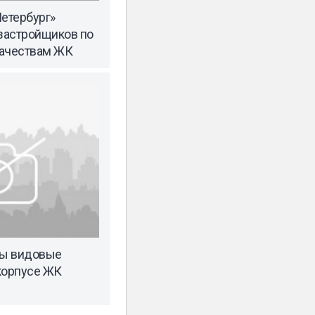
Петербург»
 застройщиков по
качествам ЖК
ны видовые
корпусе ЖК