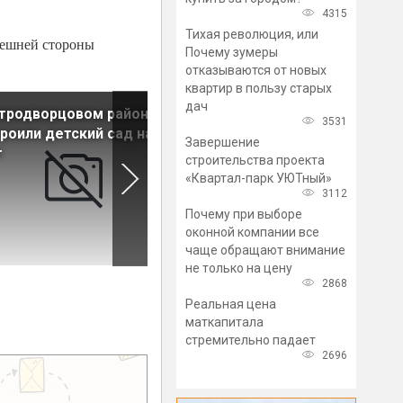
4315
Тихая революция, или
внешней стороны
Почему зумеры
отказываются от новых
квартир в пользу старых
дач
тродворцовом районе
В Янино появилось новое
3531
роили детский сад на 260
общественное пространств
Завершение
т
строительства проекта
«Квартал-парк УЮТный»
3112
Почему при выборе
оконной компании все
чаще обращают внимание
не только на цену
2868
Реальная цена
маткапитала
стремительно падает
2696