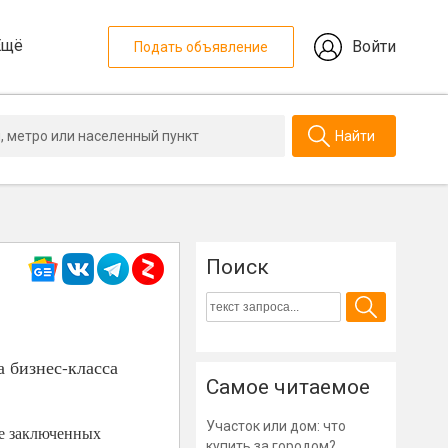
Ещё
Войти
Подать объявление
Найти
Поиск
а бизнес-класса
Самое читаемое
Участок или дом: что
те заключенных
купить за городом?