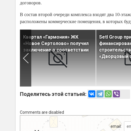
договоров.
В состав второй очереди комплекса входят два 10-эт
расположены коммерческие помещения, в которых буд
идовые
Квартал «Гармония» ЖК
Setl Group п
пусе ЖК
«Новое Сертолово» получил
финансирован
заключение о соответствии
строительст
«Дворцовый 
Поделитесь этой статьей:
Comments are disabled
email: