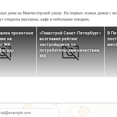
ажных дома на Манчестерской улице. На первых этажах домов с 
ут открыты магазины, кафе и небольшие пекарни.
ривлек проектное
«Главстрой Санкт-Петербург»
В Пе
ие на
возглавил рейтинг
пост
во ЖК
застройщиков по
мес
фасад»
потребительским качествам
ЖК