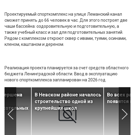
Проектируемый спорткомплекс на улице Леманский канал
сможет принять до 66 человек в час. Для этого построят две
чаши бассейна: оздоровительную и подготовительную, а
также учебный класс и зал для подготовительных занятий.
Рядом с комплексом откроют сквер с ивами, туями, осинами,
кленом, каштаном и дереном.
Реализация проекта планируется за счет средств областного
бюджета Ленинградской области. Ввод в эксплуатацию
нового спорткомплекса запланирован на 2026 год.
завершена
В Невском районе началось
Во всех ра
12
строительство одной из
появятся н
 котельных
крупнейших школ