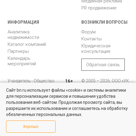
Медийная реклама
PR продвижение
ИНФОРМАЦИЯ
ВОЗНИКЛИ ВОПРОСЫ
Аналитика
Форум
недвижимости
Контакты
Каталог компаний
Юридическая
Партнеры
консультация
Календарь
мероприятий
Обратная связь
Учредитель - Общество
16+
© 2005 – 2026, ООО «УК
с ограниченной
«БН»
Сайт bn.ru использует файлы «cookie» и системы аналитики
ответственностью
"Управляющая
196105, Санкт-
для персонализации сервисов и повышения удобства
компания "Бюллетень
Петербург, пр. Юрия
пользования веб-сайтом. Продолжая просмотр сайта, вы
недвижимости"
Гагарина, 1
разрешаете их использование и соглашаетесь на обработку
обезличенных персональных данных.
8 (812) 331-93-56
Хорошо
reklama@bn.ru